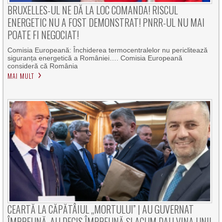
BRUXELLES-UL NE DĂ LA LOC COMANDA! RISCUL
ENERGETIC NU A FOST DEMONSTRAT! PNRR-UL NU MAI
POATE FI NEGOCIAT!
Comisia Europeană: Închiderea termocentralelor nu periclitează
siguranța energetică a României…. Comisia Europeană
consideră că România
MAI MULT
CEARTĂ LA CĂPĂTÂIUL „MORTULUI” | AU GUVERNAT
ÎMPREUNĂ, AU DECIS ÎMPREUNĂ ȘI ACUM DAU VINA UNII