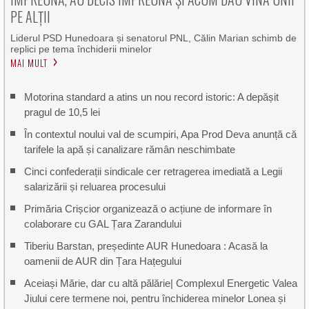
PE ALȚII
Liderul PSD Hunedoara și senatorul PNL, Călin Marian schimb de
replici pe tema închiderii minelor
MAI MULT
Motorina standard a atins un nou record istoric: A depășit
pragul de 10,5 lei
În contextul noului val de scumpiri, Apa Prod Deva anunță că
tarifele la apă și canalizare rămân neschimbate
Cinci confederații sindicale cer retragerea imediată a Legii
salarizării și reluarea procesului
Primăria Crișcior organizează o acțiune de informare în
colaborare cu GAL Țara Zarandului
Tiberiu Barstan, președinte AUR Hunedoara : Acasă la
oamenii de AUR din Țara Hațegului
Aceiași Mărie, dar cu altă pălărie| Complexul Energetic Valea
Jiului cere termene noi, pentru închiderea minelor Lonea și