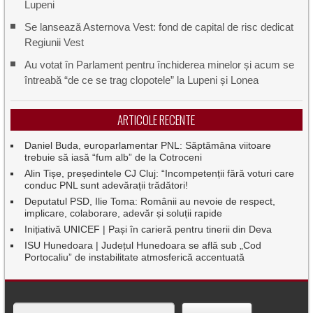
Lupeni
Se lansează Asternova Vest: fond de capital de risc dedicat
Regiunii Vest
Au votat în Parlament pentru închiderea minelor și acum se
întreabă “de ce se trag clopotele” la Lupeni și Lonea
ARTICOLE RECENTE
Daniel Buda, europarlamentar PNL: Săptămâna viitoare
trebuie să iasă “fum alb” de la Cotroceni
Alin Tișe, președintele CJ Cluj: “Incompetenții fără voturi care
conduc PNL sunt adevărații trădători!
Deputatul PSD, Ilie Toma: Românii au nevoie de respect,
implicare, colaborare, adevăr și soluții rapide
Inițiativă UNICEF | Pași în carieră pentru tinerii din Deva
ISU Hunedoara | Județul Hunedoara se află sub „Cod
Portocaliu” de instabilitate atmosferică accentuată