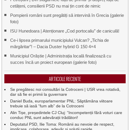
cetățeni, consilierii PSD nu mai țin cont de nimic
Pompierii români sunt pregătiți să intervină în Grecia (galerie
foto)
ISU Hunedoara | Atenționare „Cod portocaliu” de caniculă!
Ce-i lipsea primarului municipiului Vulcan? „Tichia de
mărgăritar”! – Dacia Duster hybrid G 150 4×4
Municipiul Orăștie | Administrația locală finalizează cu
succes încă un proiect european (galerie foto)
ARTICOLE RECENTE
Se pregătesc noi consultări la Cotroceni | USR vrea rotativă,
dar să fie ei primii la guvernare
Daniel Buda, europarlamentar PNL: Săptămâna viitoare
trebuie să iasă “fum alb” de la Cotroceni
Alin Tișe, președintele CJ Cluj: “Incompetenții fără voturi care
conduc PNL sunt adevărații trădători!
Deputatul PSD, Ilie Toma: Românii au nevoie de respect,
implicare, colaborare, adevăr și soluții rapide