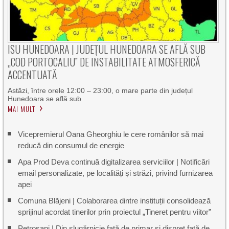
ISU HUNEDOARA | JUDEȚUL HUNEDOARA SE AFLĂ SUB
„COD PORTOCALIU” DE INSTABILITATE ATMOSFERICĂ
ACCENTUATĂ
Astăzi, între orele 12:00 – 23:00, o mare parte din județul
Hunedoara se află sub
MAI MULT
Vicepremierul Oana Gheorghiu le cere românilor să mai
reducă din consumul de energie
Apa Prod Deva continuă digitalizarea serviciilor | Notificări
email personalizate, pe localități și străzi, privind furnizarea
apei
Comuna Blăjeni | Colaborarea dintre instituții consolidează
sprijinul acordat tinerilor prin proiectul „Tineret pentru viitor”
Petroșani | Din slugărnicie față de primar și dispreț față de