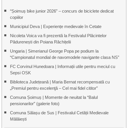
“Șoimuș bike junior 2026” – concurs de biciclete dedicat
copiilor
Municipiul Deva | Experiențe medievale în Cetate
Nicoleta Voica va fi prezentă la Festivalul Plăcintelor
Pădurenești din Poiana Răchițelii
Ungaria | Simerianul George Popa pe podium la
“Campionatul mondial de navomodele navigante clasa NS”
FC Corvinul Hunedoara | Informații utile pentru meciul cu
Sepsi OSK
Biblioteca Județeană | Maria Bernat recompensată cu
„Premiul pentru excelenţă – Cel mai fidel cititor”
Comuna Șoimuș | Momente de neuitat la “Balul
pensionarilor” (galerie foto)
Comuna Sălașu de Sus | Festivalul Cetății Medievale
Mălăiești