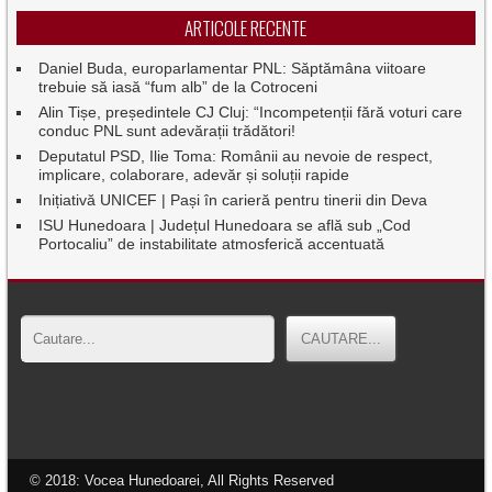
ARTICOLE RECENTE
Daniel Buda, europarlamentar PNL: Săptămâna viitoare
trebuie să iasă “fum alb” de la Cotroceni
Alin Tișe, președintele CJ Cluj: “Incompetenții fără voturi care
conduc PNL sunt adevărații trădători!
Deputatul PSD, Ilie Toma: Românii au nevoie de respect,
implicare, colaborare, adevăr și soluții rapide
Inițiativă UNICEF | Pași în carieră pentru tinerii din Deva
ISU Hunedoara | Județul Hunedoara se află sub „Cod
Portocaliu” de instabilitate atmosferică accentuată
© 2018: Vocea Hunedoarei, All Rights Reserved