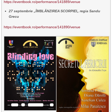
https://eventbook.ro/performance/141889/venue
27 septembrie „ÎMBLÂNZIREA SCORPIEI„ regia Sandu
Grecu
https://eventbook.ro/performance/141890/venue