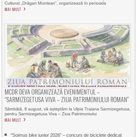
Cultural „Drăgan Muntean”, organizează în perioada
MAI MULT
MCDR DEVA ORGANIZEAZĂ EVENIMENTUL –
“SARMIZEGETUSA VIVA – ZIUA PATRIMONIULUI ROMAN”
Sâmbătă, 8 august, vă așteptăm la Ulpia Traiana Sarmizegetusa,
pentru Sarmizegetusa Viva – Ziua Patrimoniului
MAI MULT
“Șoimuș bike junior 2026” – concurs de biciclete dedicat