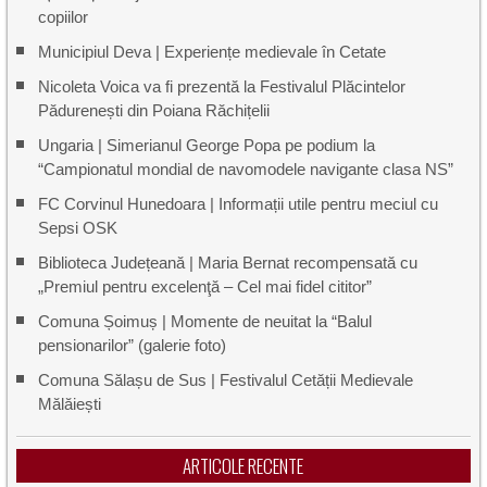
copiilor
Municipiul Deva | Experiențe medievale în Cetate
Nicoleta Voica va fi prezentă la Festivalul Plăcintelor
Pădurenești din Poiana Răchițelii
Ungaria | Simerianul George Popa pe podium la
“Campionatul mondial de navomodele navigante clasa NS”
FC Corvinul Hunedoara | Informații utile pentru meciul cu
Sepsi OSK
Biblioteca Județeană | Maria Bernat recompensată cu
„Premiul pentru excelenţă – Cel mai fidel cititor”
Comuna Șoimuș | Momente de neuitat la “Balul
pensionarilor” (galerie foto)
Comuna Sălașu de Sus | Festivalul Cetății Medievale
Mălăiești
ARTICOLE RECENTE