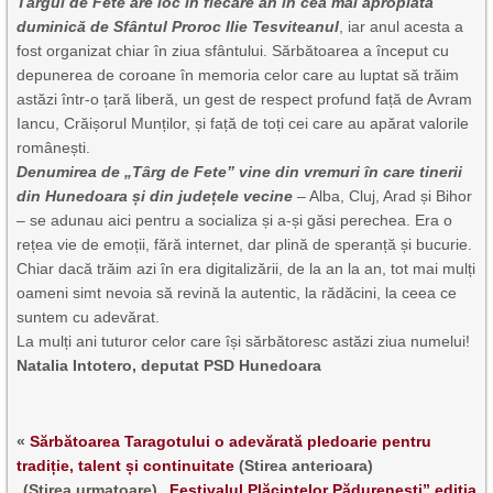
Târgul de Fete are loc în fiecare an în cea mai apropiată
duminică de Sfântul Proroc Ilie Tesviteanul
, iar anul acesta a
fost organizat chiar în ziua sfântului. Sărbătoarea a început cu
depunerea de coroane în memoria celor care au luptat să trăim
astăzi într-o țară liberă, un gest de respect profund față de Avram
Iancu, Crăișorul Munților, și față de toți cei care au apărat valorile
românești.
Denumirea de „Târg de Fete” vine din vremuri în care tinerii
din Hunedoara și din județele vecine
– Alba, Cluj, Arad și Bihor
– se adunau aici pentru a socializa și a-și găsi perechea. Era o
rețea vie de emoții, fără internet, dar plină de speranță și bucurie.
Chiar dacă trăim azi în era digitalizării, de la an la an, tot mai mulți
oameni simt nevoia să revină la autentic, la rădăcini, la ceea ce
suntem cu adevărat.
La mulți ani tuturor celor care își sărbătoresc astăzi ziua numelui!
Natalia Intotero, deputat PSD Hunedoara
«
Sărbătoarea Taragotului o adevărată pledoarie pentru
tradiție, talent și continuitate
(Stirea anterioara)
(Stirea urmatoare)
„Festivalul Plăcintelor Pădurenești” ediția