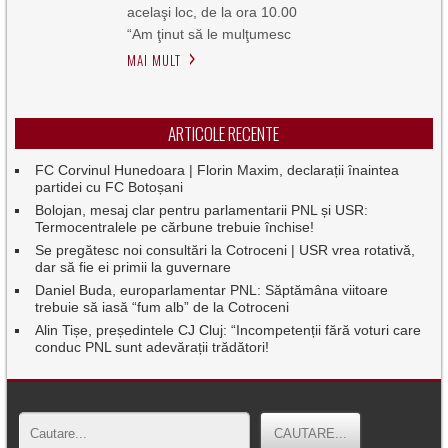
acelaşi loc, de la ora 10.00
“Am ţinut să le mulţumesc
MAI MULT
ARTICOLE RECENTE
FC Corvinul Hunedoara | Florin Maxim, declarații înaintea
partidei cu FC Botoșani
Bolojan, mesaj clar pentru parlamentarii PNL și USR:
Termocentralele pe cărbune trebuie închise!
Se pregătesc noi consultări la Cotroceni | USR vrea rotativă,
dar să fie ei primii la guvernare
Daniel Buda, europarlamentar PNL: Săptămâna viitoare
trebuie să iasă “fum alb” de la Cotroceni
Alin Tișe, președintele CJ Cluj: “Incompetenții fără voturi care
conduc PNL sunt adevărații trădători!