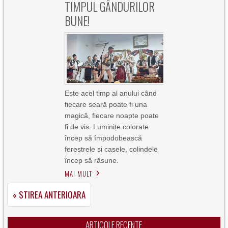
TIMPUL GÂNDURILOR
BUNE!
Este acel timp al anului când
fiecare seară poate fi una
magică, fiecare noapte poate
fi de vis. Luminițe colorate
încep să împodobească
ferestrele și casele, colindele
încep să răsune.
MAI MULT
« STIREA ANTERIOARA
ARTICOLE RECENTE