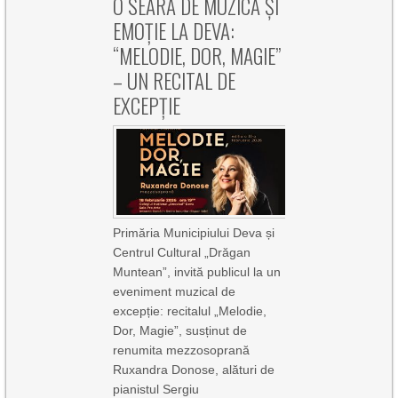
O SEARĂ DE MUZICĂ ȘI
EMOȚIE LA DEVA:
“MELODIE, DOR, MAGIE”
– UN RECITAL DE
EXCEPȚIE
Primăria Municipiului Deva și
Centrul Cultural „Drăgan
Muntean”, invită publicul la un
eveniment muzical de
excepție: recitalul „Melodie,
Dor, Magie”, susținut de
renumita mezzosoprană
Ruxandra Donose, alături de
pianistul Sergiu