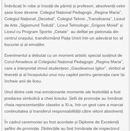
Îmbrăcați în robe și însoțiți de părinți și profesori, absolvenții celor
șase licee devene: Colegiul Național Pedagogic „Regina Maria”,
Colegiul Național „Decebal”, Colegiul Tehnic „Transilvania”, Liceul
de Arte „Sigismund Toduță”, Liceul Tehnologic „Grigore Moisil” și
Liceul cu Program Sportiv „Cetate” au defilat pe pietonala din
centrul orașului, transformând Piața Unirii într-un adevărat loc al
bucuriei și al emoțiilor.
Evenimentul a debutat cu un moment artistic special susținut de
Corul Amadeus al Colegiului Național Pedagogic „Regina Maria”,
care a interpretat imnul studențesc „Gaudeamus Igitur”, simbol al
tinereții și al începutului unui nou capitol pentru generația care își
încheie anii de liceu.
Unul dintre cele mai emoționante momente ale festivității a fost
predarea simbolică a cheii liceului. Șefii de promoție au înmânat
cheia reprezentanților claselor a XI-a, într-un gest care a marcat
continuitatea și transferul responsabilității către viitorii absolvenți.
În cadrul ceremoniei au fost acordate și Diplome de Excelență
șefilor de promoție. Distincțiile au fost înmânate de inspectorul