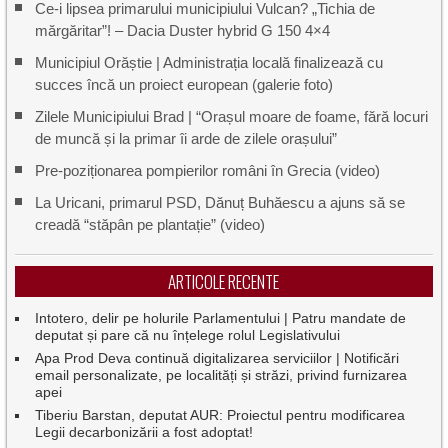
Ce-i lipsea primarului municipiului Vulcan? „Tichia de
mărgăritar”! – Dacia Duster hybrid G 150 4×4
Municipiul Orăștie | Administrația locală finalizează cu
succes încă un proiect european (galerie foto)
Zilele Municipiului Brad | “Orașul moare de foame, fără locuri
de muncă și la primar îi arde de zilele orașului”
Pre-poziționarea pompierilor români în Grecia (video)
La Uricani, primarul PSD, Dănuț Buhăescu a ajuns să se
creadă “stăpân pe plantație” (video)
ARTICOLE RECENTE
Intotero, delir pe holurile Parlamentului | Patru mandate de
deputat și pare că nu înțelege rolul Legislativului
Apa Prod Deva continuă digitalizarea serviciilor | Notificări
email personalizate, pe localități și străzi, privind furnizarea
apei
Tiberiu Barstan, deputat AUR: Proiectul pentru modificarea
Legii decarbonizării a fost adoptat!