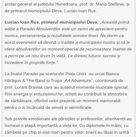
școlar general al județului Hunedoara, prof. dr. Maria Ștefănie, și
de primarul municipiului Deva, Lucian Ioan Rus.
Lucian Ioan Rus, primarul municipiului Deva:
„Această primă
ediție a Paradei Absolvenților este un semn de apreciere pentru
munca, perseverența și rezultatele acestor tineri. Ne dorim ca
acest eveniment să devină o tradiție a municipiului nostru și să le
ofere absolvenților un moment special de recunoaștere înainte de
a porni pe un nou drum în viață. Le doresc tuturor succes și
încredere în propriile forțe.”
La finalul Paradei pe scena din Piața Unirii au urcat Bianca
Hărăguș & The Band și Trupa „Art Adventure”, coordonată de
prof. Loránt Braviak care au susținut momente muzicale special.
Prin energia și entuziasmul lor, artiștii au contribuit la atmosfera
de sărbătoare, oferind celor prezenți un moment memorabil
pentru o zi încărcată de emoții și semnificație.
Sub privirile emoționate ale părinților și profesorilor, absolvenții au
încheiat o etapă importantă a vieții lor. Cu diplomele în mâini, cu
zâmbete pe chip și vise mari pentru viitor, tinerii au lăsat în urmă