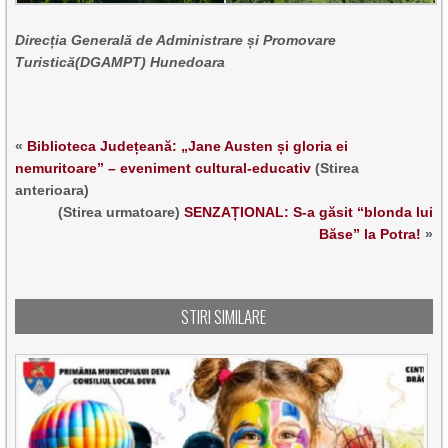
Direcția Generală de Administrare și Promovare
Turistică(DGAMPT) Hunedoara
«
Biblioteca Județeană: „Jane Austen și gloria ei
nemuritoare” – eveniment cultural-educativ
(Stirea
anterioara)
(Stirea urmatoare)
SENZAȚIONAL: S-a găsit “blonda lui
Băse” la Potra!
»
STIRI SIMILARE