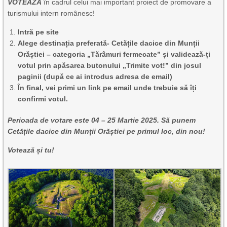
VOTEAZĂ
în cadrul celui mai important proiect de promovare a
turismului intern românesc!
Intră pe site
Alege destinația preferată- Cetățile dacice din Munții
Orăștiei – categoria „Tărâmuri fermecate” și validează-ți
votul prin apăsarea butonului „Trimite vot!” din josul
paginii (dupǎ ce ai introdus adresa de email)
În final, vei primi un link pe email unde trebuie să îți
confirmi votul.
Perioada de votare este 04 – 25 Martie 2025. Să punem
Cetățile dacice din Munții Orăștiei pe primul loc, din nou!
Votează și tu!