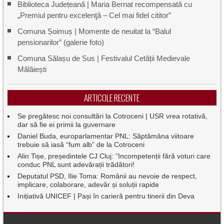
Biblioteca Județeană | Maria Bernat recompensată cu
„Premiul pentru excelenţă – Cel mai fidel cititor”
Comuna Șoimuș | Momente de neuitat la “Balul
pensionarilor” (galerie foto)
Comuna Sălașu de Sus | Festivalul Cetății Medievale
Mălăiești
ARTICOLE RECENTE
Se pregătesc noi consultări la Cotroceni | USR vrea rotativă,
dar să fie ei primii la guvernare
Daniel Buda, europarlamentar PNL: Săptămâna viitoare
trebuie să iasă “fum alb” de la Cotroceni
Alin Tișe, președintele CJ Cluj: “Incompetenții fără voturi care
conduc PNL sunt adevărații trădători!
Deputatul PSD, Ilie Toma: Românii au nevoie de respect,
implicare, colaborare, adevăr și soluții rapide
Inițiativă UNICEF | Pași în carieră pentru tinerii din Deva