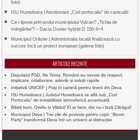
foto)
ISU Hunedoara | Atenționare „Cod portocaliu” de caniculă!
Ce-i lipsea primarului municipiului Vulcan? „Tichia de
mărgăritar”! – Dacia Duster hybrid G 150 4×4
Municipiul Orăștie | Administrația locală finalizează cu
succes încă un proiect european (galerie foto)
ARTICOLE RECENTE
Deputatul PSD, Ilie Toma: Românii au nevoie de respect,
implicare, colaborare, adevăr și soluții rapide
Inițiativă UNICEF | Pași în carieră pentru tinerii din Deva
ISU Hunedoara | Județul Hunedoara se află sub „Cod
Portocaliu” de instabilitate atmosferică accentuată
Băieți buni, Ovidiu și Vlăduț! Ei ar face, dar nu-i lasă Cărăguț!
Municipiul Deva | Trei zile de poveste pentru copii: “Boom
Party” transformă Deva într-un univers al distracției