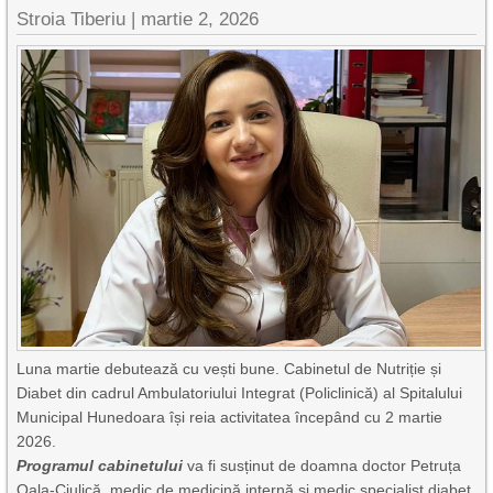
Stroia Tiberiu
|
martie 2, 2026
Luna martie debutează cu vești bune. Cabinetul de Nutriție și
Diabet din cadrul Ambulatoriului Integrat (Policlinică) al Spitalului
Municipal Hunedoara își reia activitatea începând cu 2 martie
2026.
Programul cabinetului
va fi susținut de doamna doctor Petruța
Oala-Ciulică, medic de medicină internă și medic specialist diabet