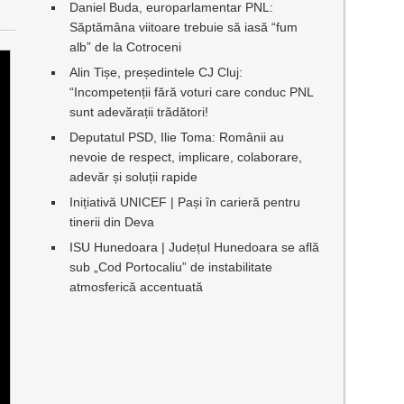
Daniel Buda, europarlamentar PNL:
Săptămâna viitoare trebuie să iasă “fum
alb” de la Cotroceni
Alin Tișe, președintele CJ Cluj:
“Incompetenții fără voturi care conduc PNL
sunt adevărații trădători!
Deputatul PSD, Ilie Toma: Românii au
nevoie de respect, implicare, colaborare,
adevăr și soluții rapide
Inițiativă UNICEF | Pași în carieră pentru
tinerii din Deva
ISU Hunedoara | Județul Hunedoara se află
sub „Cod Portocaliu” de instabilitate
atmosferică accentuată