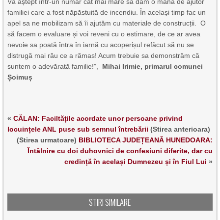
Vă aștept într-un număr cât mai mare să dăm o mână de ajutor
familiei care a fost năpăstuită de incendiu. În același timp fac un
apel sa ne mobilizam să îi ajutăm cu materiale de construcții. O
să facem o evaluare și voi reveni cu o estimare, de ce ar avea
nevoie sa poată întra în iarnă cu acoperișul refăcut să nu se
distrugă mai rău ce a rămas! Acum trebuie sa demonstrăm că
suntem o adevărată familie!”,
Mihai Irimie, primarul comunei
Șoimuș
«
CĂLAN: Faciltățile acordate unor persoane privind
locuințele ANL puse sub semnul întrebării
(Stirea anterioara)
(Stirea urmatoare)
BIBLIOTECA JUDEȚEANĂ HUNEDOARA:
Întâlnire cu doi duhovnici de confesiuni diferite, dar cu
credință în același Dumnezeu și în Fiul Lui
»
STIRI SIMILARE