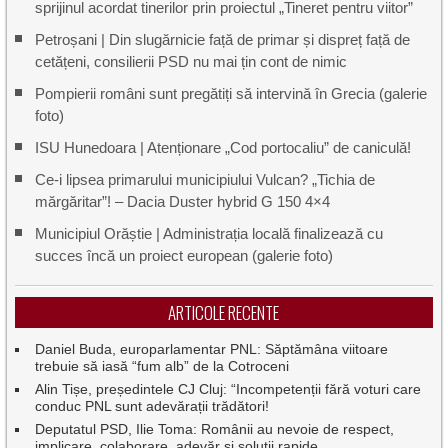
sprijinul acordat tinerilor prin proiectul „Tineret pentru viitor”
Petroșani | Din slugărnicie față de primar și dispreț față de
cetățeni, consilierii PSD nu mai țin cont de nimic
Pompierii români sunt pregătiți să intervină în Grecia (galerie
foto)
ISU Hunedoara | Atenționare „Cod portocaliu” de caniculă!
Ce-i lipsea primarului municipiului Vulcan? „Tichia de
mărgăritar”! – Dacia Duster hybrid G 150 4×4
Municipiul Orăștie | Administrația locală finalizează cu
succes încă un proiect european (galerie foto)
ARTICOLE RECENTE
Daniel Buda, europarlamentar PNL: Săptămâna viitoare
trebuie să iasă “fum alb” de la Cotroceni
Alin Tișe, președintele CJ Cluj: “Incompetenții fără voturi care
conduc PNL sunt adevărații trădători!
Deputatul PSD, Ilie Toma: Românii au nevoie de respect,
implicare, colaborare, adevăr și soluții rapide