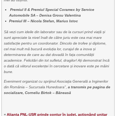
​ Premiul II & Premiul Special Coramex by Service
Automobile SA – Denisa Grosu Valentina
Premiul III – Nicola Stefan, Marius Istoc
​Să vezi cum ideile din laborator sau de la cursuri prind viață și
sunt apreciate la nivel înalt de către juriu este cea mai mare
satisfacție pentru un coordonator. Dincolo de trofee și diplome,
cel mai mult mă bucură evoluția lor, curajul de a inova și
determinarea de care au dat dovadă în fața comunității
academice. ​Felicitări din tot sufletul, dragilor! Ați demonstrat încă
o dată că viitorul excelenței în cercetare și inovare este pe mâini
bune.
Eveniment organizat cu sprijinul Asociaţia Generală a Inginerilor
din România – Sucursala Hunedoara”
,
a transmis pe pagina de
socializare, Corneliu Birtok – Băneasă
«
Alianța PNL-USR prinde contur în județ, acționând unitar