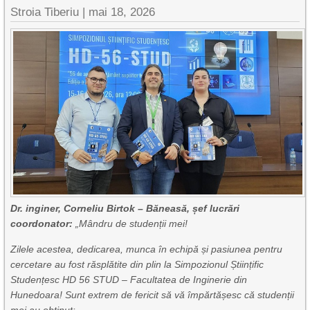
Stroia Tiberiu
|
mai 18, 2026
Dr. inginer, Corneliu Birtok – Băneasă, șef lucrări
coordonator:
„Mândru de studenții mei!
​Zilele acestea, dedicarea, munca în echipă și pasiunea pentru
cercetare au fost răsplătite din plin la Simpozionul Științific
Studențesc HD 56 STUD – Facultatea de Inginerie din
Hunedoara! ​Sunt extrem de fericit să vă împărtășesc că studenții
mei au obținut: