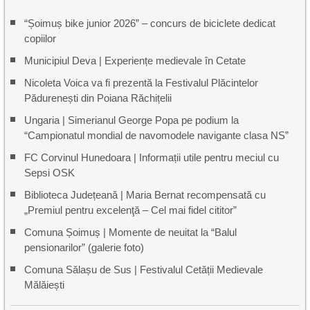
“Șoimuș bike junior 2026” – concurs de biciclete dedicat
copiilor
Municipiul Deva | Experiențe medievale în Cetate
Nicoleta Voica va fi prezentă la Festivalul Plăcintelor
Pădurenești din Poiana Răchițelii
Ungaria | Simerianul George Popa pe podium la
“Campionatul mondial de navomodele navigante clasa NS”
FC Corvinul Hunedoara | Informații utile pentru meciul cu
Sepsi OSK
Biblioteca Județeană | Maria Bernat recompensată cu
„Premiul pentru excelenţă – Cel mai fidel cititor”
Comuna Șoimuș | Momente de neuitat la “Balul
pensionarilor” (galerie foto)
Comuna Sălașu de Sus | Festivalul Cetății Medievale
Mălăiești