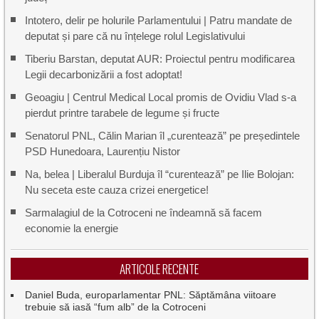
Intotero, delir pe holurile Parlamentului | Patru mandate de
deputat și pare că nu înțelege rolul Legislativului
Tiberiu Barstan, deputat AUR: Proiectul pentru modificarea
Legii decarbonizării a fost adoptat!
Geoagiu | Centrul Medical Local promis de Ovidiu Vlad s-a
pierdut printre tarabele de legume și fructe
Senatorul PNL, Călin Marian îl „curentează” pe președintele
PSD Hunedoara, Laurențiu Nistor
Na, belea | Liberalul Burduja îl “curentează” pe Ilie Bolojan:
Nu seceta este cauza crizei energetice!
Sarmalagiul de la Cotroceni ne îndeamnă să facem
economie la energie
ARTICOLE RECENTE
Daniel Buda, europarlamentar PNL: Săptămâna viitoare
trebuie să iasă “fum alb” de la Cotroceni