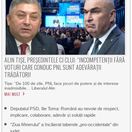
ALIN TIȘE, PREȘEDINTELE CJ CLUJ: “INCOMPETENȚII FĂRĂ
VOTURI CARE CONDUC PNL SUNT ADEVĂRAȚII
TRĂDĂTORI!
Tișe: “De 100 de zile, PNL face jocuri de putere și de interese
inadmisibile… Liberalul Alin
MAI MULT
Deputatul PSD, Ilie Toma: Românii au nevoie de respect,
implicare, colaborare, adevăr și soluții rapide
“Ziua Minerului” a încăierat taberele „pro-occidentale” din
județ