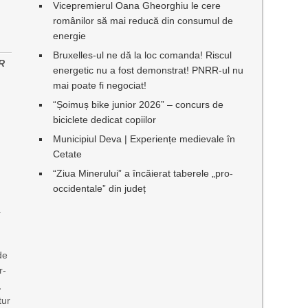
Vicepremierul Oana Gheorghiu le cere
românilor să mai reducă din consumul de
energie
Bruxelles-ul ne dă la loc comanda! Riscul
UR
energetic nu a fost demonstrat! PNRR-ul nu
mai poate fi negociat!
“Șoimuș bike junior 2026” – concurs de
biciclete dedicat copiilor
Municipiul Deva | Experiențe medievale în
Cetate
e
“Ziua Minerului” a încăierat taberele „pro-
occidentale” din județ
.
de
r-
,
tur