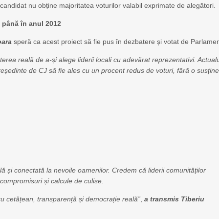
 candidat nu obține majoritatea voturilor valabil exprimate de alegători.
t până în anul 2012
oara
speră ca acest proiect să fie pus în dezbatere și votat de Parlamen
erea reală de a-și alege liderii locali cu adevărat reprezentativi. Actual
reședinte de CJ să fie ales cu un procent redus de voturi, fără o susțin
ă și conectată la nevoile oamenilor. Credem că liderii comunităților
 compromisuri și calcule de culise.
ru cetățean, transparență și democrație reală”
,
a transmis Tiberiu