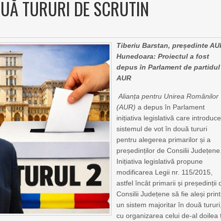
DOUĂ TURURI DE SCRUTIN
Tiberiu Barstan, președinte A
Hunedoara: Proiectul a fost
depus în Parlament de partidul
AUR
Alianța pentru Unirea Românilor
(AUR)
a depus în Parlament
inițiativa legislativă care introduc
sistemul de vot în două tururi
pentru alegerea primarilor și a
președinților de Consilii Județene
Inițiativa legislativă propune
modificarea Legii nr. 115/2015,
astfel încât primarii și președinții 
Consilii Județene să fie aleși print
un sistem majoritar în două tururi
cu organizarea celui de-al doilea 