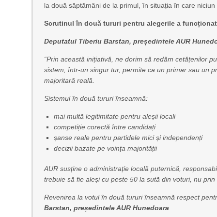
la două săptămâni de la primul, în situația în care niciun
Scrutinul în două tururi pentru alegerile a funcționa
Deputatul Tiberiu Barstan, președintele AUR Huned
“Prin această inițiativă, ne dorim să redăm cetățenilor put
sistem, într-un singur tur, permite ca un primar sau un p
majoritară reală.
Sistemul în două tururi înseamnă:
mai multă legitimitate pentru aleșii locali
competiție corectă între candidați
șanse reale pentru partidele mici și independenți
decizii bazate pe voința majorității
AUR susține o administrație locală puternică, responsabil
trebuie să fie aleși cu peste 50 la sut
ă
din voturi, nu prin
Revenirea la votul în două tururi înseamnă respect pent
Barstan, pre
ședintele AUR Hunedoara