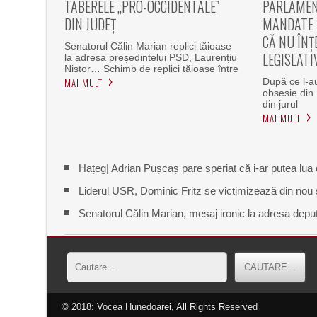
TABERELE „PRO-OCCIDENTALE”
PARLAMEN
DIN JUDEȚ
MANDATE 
CĂ NU ÎNȚ
Senatorul Călin Marian replici tăioase
LEGISLATI
la adresa președintelui PSD, Laurențiu
Nistor… Schimb de replici tăioase între
MAI MULT
După ce l-au
obsesie din
din jurul
MAI MULT
Hațeg| Adrian Pușcaș pare speriat că i-ar putea lua
Liderul USR, Dominic Fritz se victimizează din no
Senatorul Călin Marian, mesaj ironic la adresa deputa
© 2018: Vocea Hunedoarei, All Rights Reserved