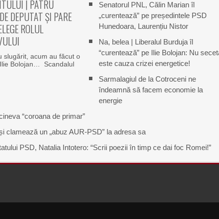
TULUI | PATRU
Senatorul PNL, Călin Marian îl
DE DEPUTAT ȘI PARE
„curentează” pe președintele PSD
ELEGE ROLUL
Hunedoara, Laurențiu Nistor
VULUI
Na, belea | Liberalul Burduja îl
“curentează” pe Ilie Bolojan: Nu secet
 slugărit, acum au făcut o
este cauza crizei energetice!
 Ilie Bolojan… Scandalul
Sarmalagiul de la Cotroceni ne
îndeamnă să facem economie la
energie
 cineva “coroana de primar”
u și clamează un „abuz AUR-PSD” la adresa sa
tului PSD, Natalia Intotero: “Scrii poezii în timp ce dai foc Romei!”