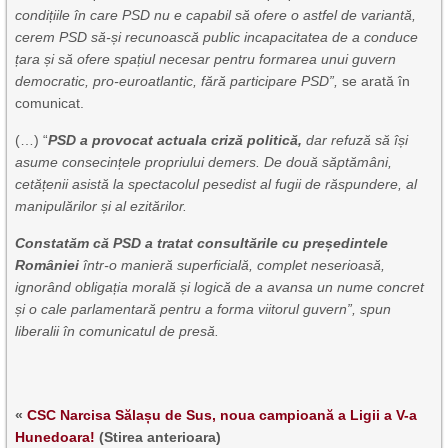
condițiile în care PSD nu e capabil să ofere o astfel de variantă,
cerem PSD să-și recunoască public incapacitatea de a conduce
țara și să ofere spațiul necesar pentru formarea unui guvern
democratic, pro-euroatlantic, fără participare PSD”,
se arată în
comunicat.
(…) “
PSD a provocat actuala criză politică,
dar refuză să își
asume consecințele propriului demers. De două săptămâni,
cetățenii asistă la spectacolul pesedist al fugii de răspundere, al
manipulărilor și al ezitărilor.
Constatăm că PSD a tratat consultările cu președintele
României
într-o manieră superficială, complet neserioasă,
ignorând obligația morală și logică de a avansa un nume concret
și o cale parlamentară pentru a forma viitorul guvern”, spun
liberalii în comunicatul de pres
ă.
«
CSC Narcisa Sălașu de Sus, noua campioană a Ligii a V-a
Hunedoara!
(Stirea anterioara)