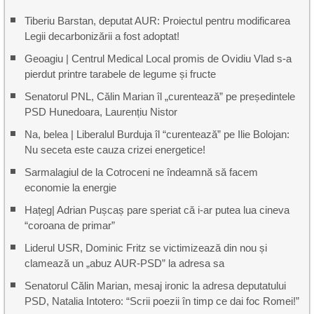
Tiberiu Barstan, deputat AUR: Proiectul pentru modificarea
Legii decarbonizării a fost adoptat!
Geoagiu | Centrul Medical Local promis de Ovidiu Vlad s-a
pierdut printre tarabele de legume și fructe
Senatorul PNL, Călin Marian îl „curentează” pe președintele
PSD Hunedoara, Laurențiu Nistor
Na, belea | Liberalul Burduja îl “curentează” pe Ilie Bolojan:
Nu seceta este cauza crizei energetice!
Sarmalagiul de la Cotroceni ne îndeamnă să facem
economie la energie
Hațeg| Adrian Pușcaș pare speriat că i-ar putea lua cineva
“coroana de primar”
Liderul USR, Dominic Fritz se victimizează din nou și
clamează un „abuz AUR-PSD” la adresa sa
Senatorul Călin Marian, mesaj ironic la adresa deputatului
PSD, Natalia Intotero: “Scrii poezii în timp ce dai foc Romei!”