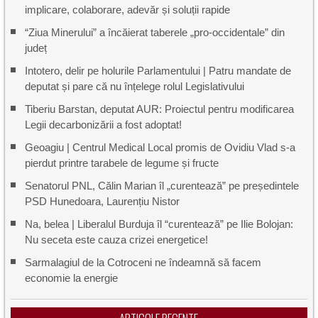
implicare, colaborare, adevăr și soluții rapide
“Ziua Minerului” a încăierat taberele „pro-occidentale” din
județ
Intotero, delir pe holurile Parlamentului | Patru mandate de
deputat și pare că nu înțelege rolul Legislativului
Tiberiu Barstan, deputat AUR: Proiectul pentru modificarea
Legii decarbonizării a fost adoptat!
Geoagiu | Centrul Medical Local promis de Ovidiu Vlad s-a
pierdut printre tarabele de legume și fructe
Senatorul PNL, Călin Marian îl „curentează” pe președintele
PSD Hunedoara, Laurențiu Nistor
Na, belea | Liberalul Burduja îl “curentează” pe Ilie Bolojan:
Nu seceta este cauza crizei energetice!
Sarmalagiul de la Cotroceni ne îndeamnă să facem
economie la energie