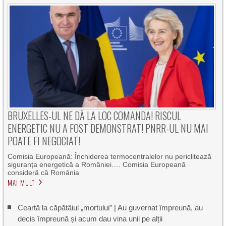
BRUXELLES-UL NE DĂ LA LOC COMANDA! RISCUL
ENERGETIC NU A FOST DEMONSTRAT! PNRR-UL NU MAI
POATE FI NEGOCIAT!
Comisia Europeană: Închiderea termocentralelor nu periclitează
siguranța energetică a României…. Comisia Europeană
consideră că România
MAI MULT
Ceartă la căpătâiul „mortului” | Au guvernat împreună, au
decis împreună și acum dau vina unii pe alții