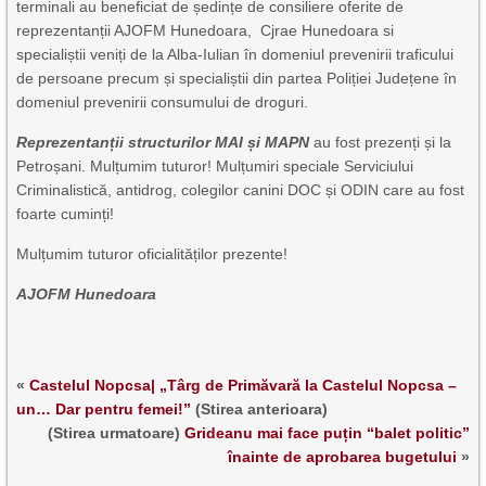
terminali au beneficiat de ședințe de consiliere oferite de
reprezentanții AJOFM Hunedoara, Cjrae Hunedoara si
specialiștii veniți de la Alba-Iulian în domeniul prevenirii traficului
de persoane precum și specialiștii din partea Poliției Județene în
domeniul prevenirii consumului de droguri.
Reprezentanții structurilor MAI și MAPN
au fost prezenți și la
Petroșani. Mulțumim tuturor! Mulțumiri speciale Serviciului
Criminalistică, antidrog, colegilor canini DOC și ODIN care au fost
foarte cuminți!
Mulțumim tuturor oficialităților prezente!
AJOFM Hunedoara
«
Castelul Nopcsa| „Târg de Primăvară la Castelul Nopcsa –
un… Dar pentru femei!”
(Stirea anterioara)
(Stirea urmatoare)
Grideanu mai face puțin “balet politic”
înainte de aprobarea bugetului
»