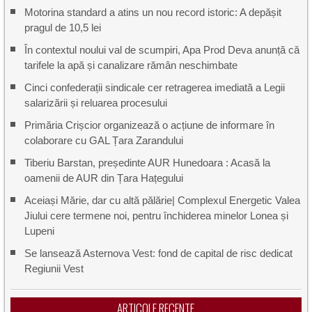
Motorina standard a atins un nou record istoric: A depășit
pragul de 10,5 lei
În contextul noului val de scumpiri, Apa Prod Deva anunță că
tarifele la apă și canalizare rămân neschimbate
Cinci confederații sindicale cer retragerea imediată a Legii
salarizării și reluarea procesului
Primăria Crișcior organizează o acțiune de informare în
colaborare cu GAL Țara Zarandului
Tiberiu Barstan, președinte AUR Hunedoara : Acasă la
oamenii de AUR din Țara Hațegului
Aceiași Mărie, dar cu altă pălărie| Complexul Energetic Valea
Jiului cere termene noi, pentru închiderea minelor Lonea și
Lupeni
Se lansează Asternova Vest: fond de capital de risc dedicat
Regiunii Vest
ARTICOLE RECENTE