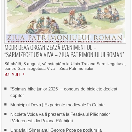
MCDR DEVA ORGANIZEAZĂ EVENIMENTUL –
“SARMIZEGETUSA VIVA – ZIUA PATRIMONIULUI ROMAN”
Sâmbătă, 8 august, vă așteptăm la Ulpia Traiana Sarmizegetusa,
pentru Sarmizegetusa Viva – Ziua Patrimoniului
MAI MULT
“Șoimuș bike junior 2026” – concurs de biciclete dedicat
copiilor
Municipiul Deva | Experiențe medievale în Cetate
Nicoleta Voica va fi prezentă la Festivalul Plăcintelor
Pădurenești din Poiana Răchițelii
Ungaria | Simerianul George Popa pe podium la