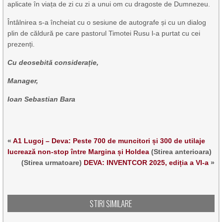
aplicate în viața de zi cu zi a unui om cu dragoste de Dumnezeu.
Întâlnirea s-a încheiat cu o sesiune de autografe și cu un dialog
plin de căldură pe care pastorul Timotei Rusu l-a purtat cu cei
prezenți.
Cu deosebită considerație,
Manager,
Ioan Sebastian Bara
«
A1 Lugoj – Deva: Peste 700 de muncitori și 300 de utilaje
lucrează non-stop între Margina și Holdea
(Stirea anterioara)
(Stirea urmatoare)
DEVA: INVENTCOR 2025, ediția a VI-a
»
STIRI SIMILARE