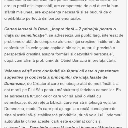
are un profil etic impecabil, are competența de a-și duce la bun
sfârșit misiunea, are experiența necesară și se bucură de o
credibilitate perfectă din partea enoriașilor.
Cartea lansată la Deva, „Înspre țintă – 7 principii pentru o
viață cu semnificație”
, se adresează uni public larg, interesat de
problemele atât de complexe ale credinței creștine, indiferent de
confesiune. În cele șapte capitole ale sale, autorul „prezintă o
perspectivă creștină asupra formării și dezvoltării personale”,
după cum afirmă prof. univ. dr. Otniel Bunaciu în prefața cărții.
Valoarea cărții este conferită de faptul că este o prezentare
sugestivă și concretă a principiilor de viață lăsate de
Dumnezeu
, de Creatorul care ne iubește atât de mult încât L-a
dat morții pe Fiul Său pentru mântuirea și fericirea oamenilor. Ea
se adresează tuturor celor care vor să aibă o viață cu
semnificație, după rețeta biblică, care vor să înțeleagă voia lui
Dumnezeu, modul în care pot ajunge la o reală cunoaștere de
sine și astfel să-și stabilească prioritățile, după voia Lui. Îndemnul
autorului la citirea acestei cărți este exprimat concis și
convingător:
„Deschide această carte și începe călătoria spre