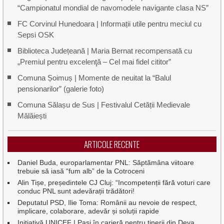
“Campionatul mondial de navomodele navigante clasa NS”
FC Corvinul Hunedoara | Informații utile pentru meciul cu
Sepsi OSK
Biblioteca Județeană | Maria Bernat recompensată cu
„Premiul pentru excelenţă – Cel mai fidel cititor”
Comuna Șoimuș | Momente de neuitat la “Balul
pensionarilor” (galerie foto)
Comuna Sălașu de Sus | Festivalul Cetății Medievale
Mălăiești
ARTICOLE RECENTE
Daniel Buda, europarlamentar PNL: Săptămâna viitoare
trebuie să iasă “fum alb” de la Cotroceni
Alin Tișe, președintele CJ Cluj: “Incompetenții fără voturi care
conduc PNL sunt adevărații trădători!
Deputatul PSD, Ilie Toma: Românii au nevoie de respect,
implicare, colaborare, adevăr și soluții rapide
Inițiativă UNICEF | Pași în carieră pentru tinerii din Deva