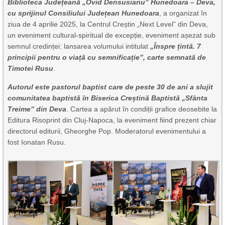
Biblioteca Județeană „Ovid Densusianu” Hunedoara – Deva,
cu sprijinul Consiliului Județean Hunedoara
, a organizat în
ziua de 4 aprilie 2025, la Centrul Creștin „Next Level” din Deva,
un eveniment cultural-spiritual de excepție, eveniment așezat sub
semnul credinței: lansarea volumului intitulat
„Înspre țintă. 7
principii pentru o viață cu semnificație”, carte semnată de
Timotei Rusu
.
Autorul este pastorul baptist care de peste 30 de ani a slujit
comunitatea baptistă în Biserica Creștină Baptistă „Sfânta
Treime” din Deva
. Cartea a apărut în condiții grafice deosebite la
Editura Risoprint din Cluj-Napoca, la eveniment fiind prezent chiar
directorul editurii, Gheorghe Pop. Moderatorul evenimentului a
fost Ionatan Rusu.