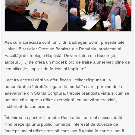
Așa cum apreciază conf. univ. dr. Bădrăgan Sorin, președintele
Uniunii Bisericilor Creștine Baptiste din România, prodecan al
Facultății de Teologie Baptistă, Universitatea din București,
autorul „(…) ne oferă un model biblic de trăire a unei vieți pline de
semnificație, implicit de fericire și împlinire”.
Lectura acestei cărți va oferi fiecărui cititor răspunsuri la
nenumăratele întrebări legate de modul în care, pornind de la
adevărurile din Sfânta Scriptură, trebuie orânduită viața și cum se
pot afla căile spre o trăire exemplară, cu adevărat creștină,
indiferent de confesiune.
Întâlnirea cu pastorul Timotei Rusu a fost un real succes, dată
fiind prezența unui public numeros, interesat de dovezile de
înțelepciune și trăire creștină care pot fi găsite în carte și pot fi