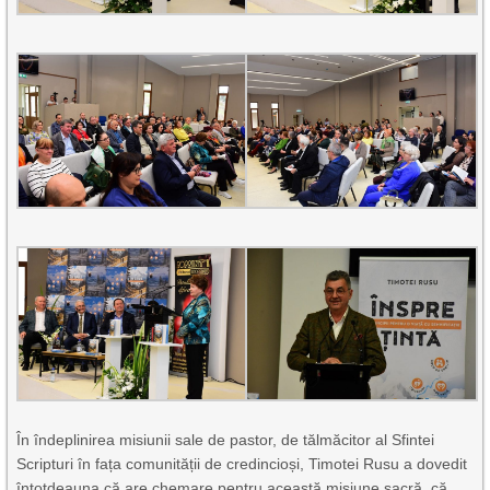
În îndeplinirea misiunii sale de pastor, de tălmăcitor al Sfintei
Scripturi în fața comunității de credincioși, Timotei Rusu a dovedit
întotdeauna că are chemare pentru această misiune sacră, că