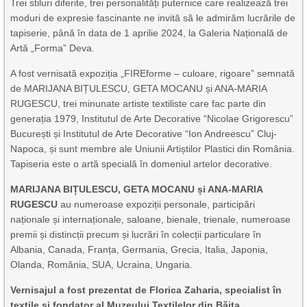
Trei stiluri diferite, trei personalități puternice care realizează trei
moduri de expresie fascinante ne invită să le admirăm lucrările de
tapiserie, până în data de 1 aprilie 2024, la Galeria Națională de
Artă „Forma” Deva.
A fost vernisată expoziția „FIREforme – culoare, rigoare” semnată
de MARIJANA BIȚULESCU, GETA MOCANU și ANA-MARIA
RUGESCU, trei minunate artiste textiliste care fac parte din
generația 1979, Institutul de Arte Decorative “Nicolae Grigorescu”
București și Institutul de Arte Decorative “Ion Andreescu” Cluj-
Napoca, și sunt membre ale Uniunii Artiștilor Plastici din România.
Tapiseria este o artă specială în domeniul artelor decorative.
MARIJANA BIȚULESCU, GETA MOCANU și ANA-MARIA
RUGESCU
au numeroase expoziții personale, participări
naționale și internaționale, saloane, bienale, trienale, numeroase
premii și distincții precum și lucrări în colecții particulare în
Albania, Canada, Franța, Germania, Grecia, Italia, Japonia,
Olanda, România, SUA, Ucraina, Ungaria.
Vernisajul a fost prezentat de Florica Zaharia, specialist în
textile și fondator al Muzeului Textilelor din Băița