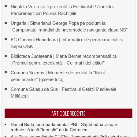
Nicoleta Voica va fi prezentă la Festivalul Plăcintelor
Pădurenești din Poiana Răchițelii
Ungaria | Simerianul George Popa pe podium la
“Campionatul mondial de navomodele navigante clasa NS”
FC Corvinul Hunedoara | Informații utile pentru meciul cu
Sepsi OSK
Biblioteca Județeană | Maria Bernat recompensată cu
„Premiul pentru excelenţă – Cel mai fidel cititor”
Comuna Șoimuș | Momente de neuitat la “Balul
pensionarilor” (galerie foto)
Comuna Sălașu de Sus | Festivalul Cetății Medievale
Mălăiești
ARTICOLE RECENTE
Daniel Buda, europarlamentar PNL: Săptămâna viitoare
trebuie să iasă “fum alb” de la Cotroceni
Alin Tișe, președintele CJ Cluj: “Incompetenții fără voturi care