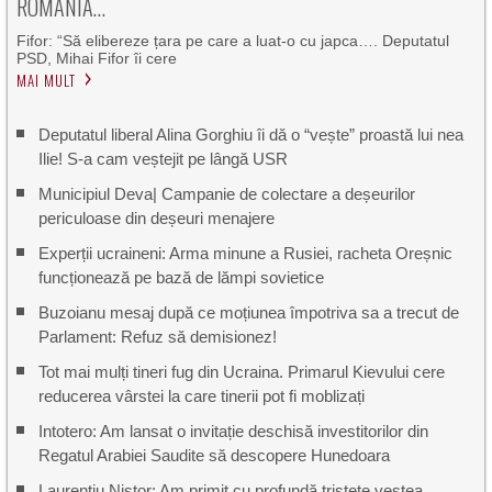
ROMÂNIA…
Fifor: “Să elibereze țara pe care a luat-o cu japca…. Deputatul
PSD, Mihai Fifor îi cere
MAI MULT
Deputatul liberal Alina Gorghiu îi dă o “vește” proastă lui nea
Ilie! S-a cam veștejit pe lângă USR
Municipiul Deva| Campanie de colectare a deșeurilor
periculoase din deșeuri menajere
Experții ucraineni: Arma minune a Rusiei, racheta Oreșnic
funcționează pe bază de lămpi sovietice
Buzoianu mesaj după ce moțiunea împotriva sa a trecut de
Parlament: Refuz să demisionez!
Tot mai mulți tineri fug din Ucraina. Primarul Kievului cere
reducerea vârstei la care tinerii pot fi moblizați
Intotero: Am lansat o invitație deschisă investitorilor din
Regatul Arabiei Saudite să descopere Hunedoara
Laurențiu Nistor: Am primit cu profundă tristeţe vestea