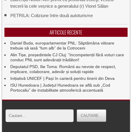
trecerii la cele veșnice a generalului (r) Viorel Sălan
PETRILA: Coliziune între două autoturisme
ARTICOLE RECENTE
Daniel Buda, europarlamentar PNL: Săptămâna viitoare
trebuie să iasă “fum alb” de la Cotroceni
Alin Tișe, președintele CJ Cluj: “Incompetenții fără voturi care
conduc PNL sunt adevărații trădători!
Deputatul PSD, Ilie Toma: Românii au nevoie de respect,
implicare, colaborare, adevăr și soluții rapide
Inițiativă UNICEF | Pași în carieră pentru tinerii din Deva
ISU Hunedoara | Județul Hunedoara se află sub „Cod
Portocaliu” de instabilitate atmosferică accentuată