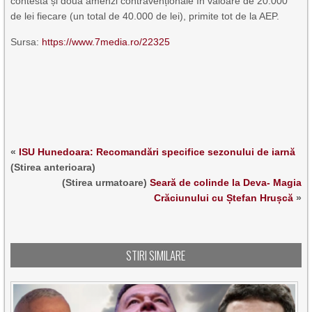
contestă și două amenzi contravenționale în valoare de 20.000
de lei fiecare (un total de 40.000 de lei), primite tot de la AEP.
Sursa:
https://www.7media.ro/22325
«
ISU Hunedoara: Recomandări specifice sezonului de iarnă
(Stirea anterioara)
(Stirea urmatoare)
Seară de colinde la Deva- Magia
Crăciunului cu Ștefan Hrușcă
»
STIRI SIMILARE