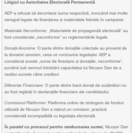
Litigiul cu Autoritatea Electorală Permanentă
AEP a refuzat să deconteze suma respectivă, invocând mai multe
nereguli legate de finanțarea și materialele folosite în campanie.
Materiale Neconforme:
„Materialele de propagandă electorală” au
fost considerate „neconforme” cu reglementările legale.
Donații Anonime:
O parte dintre donațiile colectate au provenit de
la donatori anonimi, ceea ce contravine legislației. AEP a
considerat aceste „surse de finanțare și donațiile, neconforme”,
punând sub semnul întrebării capacitatea lui Nicușor Dan de a
restitui sumele către creditori.
Diferențe Financiare:
O parte dintre banii donați de susținători nu
au fost regăsiți în declarațiile financiare ale candidatului.
Comisionul Platformei:
Platforma online de strângere de fonduri
utilizată de Nicușor Dan a reținut un comision, practică
considerată incompatibilă cu legislația electorală.
În paralel cu procesul pentru rambursarea sumei,
Nicușor Dan