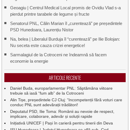
Geoagiu | Centrul Medical Local promis de Ovidiu Vlad s-a
pierdut printre tarabele de legume și fructe
Senatorul PNL, Călin Marian îl „curentează” pe președintele
PSD Hunedoara, Laurențiu Nistor
Na, belea | Liberalul Burduja îl “curentează” pe Ilie Bolojan:
Nu seceta este cauza crizei energetice!
Sarmalagiul de la Cotroceni ne îndeamnă să facem
economie la energie
ARTICOLE RECENTE
Daniel Buda, europarlamentar PNL: Săptămâna viitoare
trebuie să iasă “fum alb” de la Cotroceni
Alin Tișe, președintele CJ Cluj: “Incompetenții fără voturi care
conduc PNL sunt adevărații trădători!
Deputatul PSD, Ilie Toma: Românii au nevoie de respect,
implicare, colaborare, adevăr și soluții rapide
Inițiativă UNICEF | Pași în carieră pentru tinerii din Deva
ISU Hunedoara | Județul Hunedoara se află sub „Cod