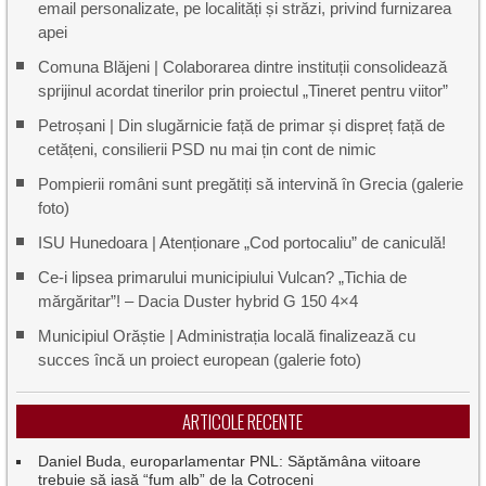
email personalizate, pe localități și străzi, privind furnizarea
apei
Comuna Blăjeni | Colaborarea dintre instituții consolidează
sprijinul acordat tinerilor prin proiectul „Tineret pentru viitor”
Petroșani | Din slugărnicie față de primar și dispreț față de
cetățeni, consilierii PSD nu mai țin cont de nimic
Pompierii români sunt pregătiți să intervină în Grecia (galerie
foto)
ISU Hunedoara | Atenționare „Cod portocaliu” de caniculă!
Ce-i lipsea primarului municipiului Vulcan? „Tichia de
mărgăritar”! – Dacia Duster hybrid G 150 4×4
Municipiul Orăștie | Administrația locală finalizează cu
succes încă un proiect european (galerie foto)
ARTICOLE RECENTE
Daniel Buda, europarlamentar PNL: Săptămâna viitoare
trebuie să iasă “fum alb” de la Cotroceni