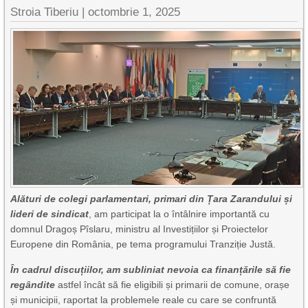
Stroia Tiberiu
|
octombrie 1, 2025
Alături de colegi parlamentari, primari din Țara Zarandului și
lideri de sindicat
, am participat la o întâlnire importantă cu
domnul Dragoș Pîslaru, ministru al Investițiilor și Proiectelor
Europene din România, pe tema programului Tranziție Justă.
În cadrul discuțiilor, am subliniat nevoia ca finanțările să fie
regândite
astfel încât să fie eligibili și primarii de comune, orașe
și municipii, raportat la problemele reale cu care se confruntă