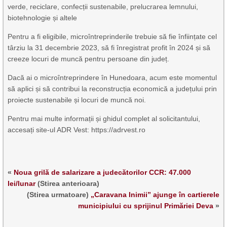
verde, reciclare, confecții sustenabile, prelucrarea lemnului,
biotehnologie și altele
Pentru a fi eligibile, microîntreprinderile trebuie să fie înființate cel
târziu la 31 decembrie 2023, să fi înregistrat profit în 2024 și să
creeze locuri de muncă pentru persoane din județ.
Dacă ai o microîntreprindere în Hunedoara, acum este momentul
să aplici și să contribui la reconstrucția economică a județului prin
proiecte sustenabile și locuri de muncă noi.
Pentru mai multe informații și ghidul complet al solicitantului,
accesați site-ul ADR Vest: https://adrvest.ro
«
Noua grilă de salarizare a judecătorilor CCR: 47.000
lei/lunar
(Stirea anterioara)
(Stirea urmatoare)
„Caravana Inimii” ajunge în cartierele
municipiului cu sprijinul Primăriei Deva
»