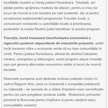
localitățile noastre și întreg județul Hunedoara. Totodată, am
pledat pentru sprijinirea mediului de afaceri, pentru a crea noi
locuri de muncă și a le menține pe cele existente, dar și pentru
accelerarea implementării programului Tranziție Justă, o
comunicare constantă cu autoritățile locale și prioritizarea
proiectelor la nivelul fiecărui județ beneficiar al acestui program.
Tranziția Justă înseamnă transformarea economică a
regiunilor puternic dependente de industriile poluante
, astfel
încât trecerea către o economie verde să nu lase comunitățile în
urmă. Pentru județul Hunedoara, afectat de declinul industriei
miniere, energetice și siderurgice, acest program aduce investiții
care pot genera alternative economice solide și locuri de muncă
durabile.
Resursele europene sunt dedicate exclusiv județului nostru în
cadrul Regiunii Vest, ceea ce înseamnă o competiție județeană,
nu națională – iar șansele de a obține finanțare cresc semnificativ
pentru cei care pregătesc proiecte solide. Mulțumesc primarilor
prezenți la București pentru implicare și pentru sprijinul adus
comunităților noastre!