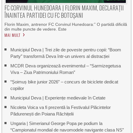
FC CORVINUL HUNEDOARA | FLORIN MAXIM, DECLARAȚII
ÎNAINTEA PARTIDEI CU FC BOTOȘANI
Florin Maxim, antrenor FC Corvinul Hunedoara:” O partidă dificilă
din multe puncte de vedere. Este
MAI MULT
Municipiul Deva | Trei zile de poveste pentru copii: “Boom
Party” transformă Deva într-un univers al distracției
MCDR Deva organizează evenimentul – “Sarmizegetusa
Viva – Ziua Patrimoniului Roman”
“Șoimuș bike junior 2026” – concurs de biciclete dedicat
copiilor
Municipiul Deva | Experiențe medievale în Cetate
Nicoleta Voica va fi prezentă la Festivalul Plăcintelor
Pădurenești din Poiana Răchițelii
Ungaria | Simerianul George Popa pe podium la
“Campionatul mondial de navomodele navigante clasa NS”