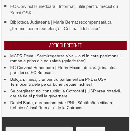
FC Corvinul Hunedoara | Informații utile pentru meciul cu
Sepsi OSK
Biblioteca Județeană | Maria Bernat recompensată cu
„Premiul pentru excelenţă – Cel mai fidel cititor”
ARTICOLE RECENTE
MCDR Deva | Sarmizegetusa Viva – o zi în care patrimoniul
roman a prins din nou viață (galerie foto)
FC Corvinul Hunedoara | Florin Maxim, declarații înaintea
partidei cu FC Botoșani
Bolojan, mesaj clar pentru parlamentarii PNL și USR:
Termocentralele pe cărbune trebuie închise!
Se pregătesc noi consultări la Cotroceni | USR vrea rotativă,
dar să fie ei primii la guvernare
Daniel Buda, europarlamentar PNL: Săptămâna viitoare
trebuie să iasă “fum alb” de la Cotroceni