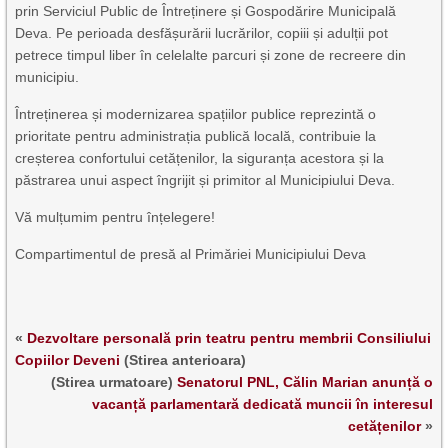
prin Serviciul Public de Întreținere și Gospodărire Municipală
Deva. Pe perioada desfășurării lucrărilor, copiii și adulții pot
petrece timpul liber în celelalte parcuri și zone de recreere din
municipiu.
Întreținerea și modernizarea spațiilor publice reprezintă o
prioritate pentru administrația publică locală, contribuie la
creșterea confortului cetățenilor, la siguranța acestora și la
păstrarea unui aspect îngrijit și primitor al Municipiului Deva.
Vă mulțumim pentru înțelegere!
Compartimentul de presă al Primăriei Municipiului Deva
«
Dezvoltare personală prin teatru pentru membrii Consiliului
Copiilor Deveni
(Stirea anterioara)
(Stirea urmatoare)
Senatorul PNL, Călin Marian anunță o
vacanță parlamentară dedicată muncii în interesul
cetățenilor
»