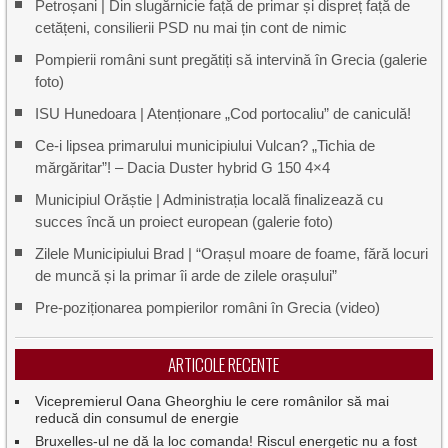
Petroșani | Din slugărnicie față de primar și dispreț față de
cetățeni, consilierii PSD nu mai țin cont de nimic
Pompierii români sunt pregătiți să intervină în Grecia (galerie
foto)
ISU Hunedoara | Atenționare „Cod portocaliu” de caniculă!
Ce-i lipsea primarului municipiului Vulcan? „Tichia de
mărgăritar”! – Dacia Duster hybrid G 150 4×4
Municipiul Orăștie | Administrația locală finalizează cu
succes încă un proiect european (galerie foto)
Zilele Municipiului Brad | “Orașul moare de foame, fără locuri
de muncă și la primar îi arde de zilele orașului”
Pre-poziționarea pompierilor români în Grecia (video)
ARTICOLE RECENTE
Vicepremierul Oana Gheorghiu le cere românilor să mai
reducă din consumul de energie
Bruxelles-ul ne dă la loc comanda! Riscul energetic nu a fost