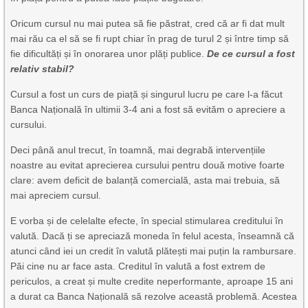
Oricum cursul nu mai putea să fie păstrat, cred că ar fi dat mult
mai rău ca el să se fi rupt chiar în prag de turul 2 și între timp să
fie dificultăți și în onorarea unor plăți publice.
De ce cursul a fost
relativ stabil?
Cursul a fost un curs de piață și singurul lucru pe care l-a făcut
Banca Națională în ultimii 3-4 ani a fost să evităm o apreciere a
cursului.
Deci până anul trecut, în toamnă, mai degrabă intervențiile
noastre au evitat aprecierea cursului pentru două motive foarte
clare: avem deficit de balanță comercială, asta mai trebuia, să
mai apreciem cursul.
E vorba și de celelalte efecte, în special stimularea creditului în
valută. Dacă ți se apreciază moneda în felul acesta, înseamnă că
atunci când iei un credit în valută plătești mai puțin la rambursare.
Păi cine nu ar face asta. Creditul în valută a fost extrem de
periculos, a creat și multe credite neperformante, aproape 15 ani
a durat ca Banca Națională să rezolve această problemă. Acestea