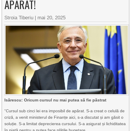
APĂRAT!
Stroia Tiberiu
|
mai 20, 2025
Isărescu: Oricum cursul nu mai putea să fie păstrat
“Cursul sub cinci lei era imposibil de apărat. S-a creat o celulă de
criză, a venit ministerul de Finanțe aici, s-a discutat și am găsit o
soluție. S-a limitat deprecierea cursului. S-a asigurat și lichiditatea
în piață pentru a putea face plățile bugetare.