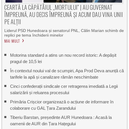
CEARTĂ LA CĂPĂTÂIUL „MORTULUI” | AU GUVERNAT
ÎMPREUNĂ, AU DECIS ÎMPREUNĂ ȘI ACUM DAU VINA UNII
PE ALȚII
Liderul PSD Hunedoara și senatorul PNL, Călin Marian schimb de
replici pe tema închiderii minelor
MAI MULT
Motorina standard a atins un nou record istoric: A depășit
pragul de 10,5 lei
În contextul noului val de scumpiri, Apa Prod Deva anunță că
tarifele la apă și canalizare rămân neschimbate
Cinci confederații sindicale cer retragerea imediată a Legii
salarizării și reluarea procesului
Primăria Crișcior organizează o acțiune de informare în
colaborare cu GAL Țara Zarandului
Tiberiu Barstan, președinte AUR Hunedoara : Acasă la
oamenii de AUR din Țara Hațegului