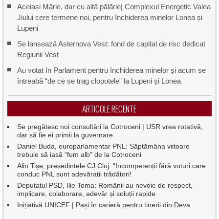
Aceiași Mărie, dar cu altă pălărie| Complexul Energetic Valea
Jiului cere termene noi, pentru închiderea minelor Lonea și
Lupeni
Se lansează Asternova Vest: fond de capital de risc dedicat
Regiunii Vest
Au votat în Parlament pentru închiderea minelor și acum se
întreabă “de ce se trag clopotele” la Lupeni și Lonea
ARTICOLE RECENTE
Se pregătesc noi consultări la Cotroceni | USR vrea rotativă,
dar să fie ei primii la guvernare
Daniel Buda, europarlamentar PNL: Săptămâna viitoare
trebuie să iasă “fum alb” de la Cotroceni
Alin Tișe, președintele CJ Cluj: “Incompetenții fără voturi care
conduc PNL sunt adevărații trădători!
Deputatul PSD, Ilie Toma: Românii au nevoie de respect,
implicare, colaborare, adevăr și soluții rapide
Inițiativă UNICEF | Pași în carieră pentru tinerii din Deva