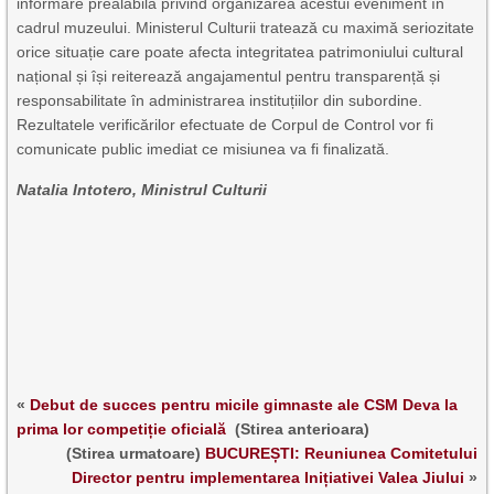
informare prealabilă privind organizarea acestui eveniment în
cadrul muzeului. Ministerul Culturii tratează cu maximă seriozitate
orice situație care poate afecta integritatea patrimoniului cultural
național și își reiterează angajamentul pentru transparență și
responsabilitate în administrarea instituțiilor din subordine.
Rezultatele verificărilor efectuate de Corpul de Control vor fi
comunicate public imediat ce misiunea va fi finalizată.
Natalia Intotero, Ministrul Culturii
«
Debut de succes pentru micile gimnaste ale CSM Deva la
prima lor competiție oficială
(Stirea anterioara)
(Stirea urmatoare)
BUCUREȘTI: Reuniunea Comitetului
Director pentru implementarea Inițiativei Valea Jiului
»