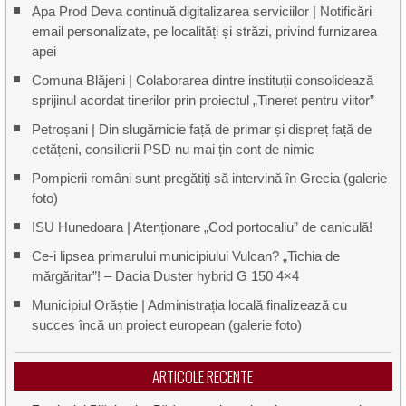
Apa Prod Deva continuă digitalizarea serviciilor | Notificări
email personalizate, pe localități și străzi, privind furnizarea
apei
Comuna Blăjeni | Colaborarea dintre instituții consolidează
sprijinul acordat tinerilor prin proiectul „Tineret pentru viitor”
Petroșani | Din slugărnicie față de primar și dispreț față de
cetățeni, consilierii PSD nu mai țin cont de nimic
Pompierii români sunt pregătiți să intervină în Grecia (galerie
foto)
ISU Hunedoara | Atenționare „Cod portocaliu” de caniculă!
Ce-i lipsea primarului municipiului Vulcan? „Tichia de
mărgăritar”! – Dacia Duster hybrid G 150 4×4
Municipiul Orăștie | Administrația locală finalizează cu
succes încă un proiect european (galerie foto)
ARTICOLE RECENTE