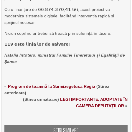
Cu o finanțare de 𝟲𝟲.𝟴𝟳𝟰.𝟯𝟳𝟬,𝟰𝟭 𝗹𝗲𝗶, acest proiect va
moderniza sistemele digitale, facilitând intervenția rapidă și
sprijinul necesar.
Niciun copil nu ar trebui să treacă prin suferință în tăcere.
𝟭𝟭𝟵 𝗲𝘀𝘁𝗲 𝗹𝗶𝗻𝗶𝗮 𝗹𝗼𝗿 𝗱𝗲 𝘀𝗮𝗹𝘃𝗮𝗿𝗲!
Natalia Intotero, ministrul Familiei Tineretului și Egalității de
Șanse
«
Program de toamnă la Sarmizegetusa Regia
(Stirea
anterioara)
(Stirea urmatoare)
LEGI IMPORTANTE, ADOPTATE ÎN
CAMERA DEPUTAȚILOR
»
STIRI SIMILARE