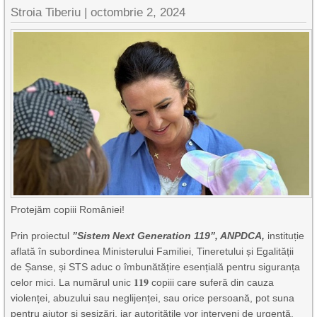
Stroia Tiberiu
|
octombrie 2, 2024
Protejăm copiii României!
Prin proiectul
”Sistem Next Generation 119”, ANPDCA,
instituție
aflată în subordinea Ministerului Familiei, Tineretului și Egalității
de Șanse, și STS aduc o îmbunătățire esențială pentru siguranța
celor mici. La numărul unic 𝟏𝟏𝟗 copiii care suferă din cauza
violenței, abuzului sau neglijenței, sau orice persoană, pot suna
pentru ajutor și sesizări, iar autoritățile vor interveni de urgență.