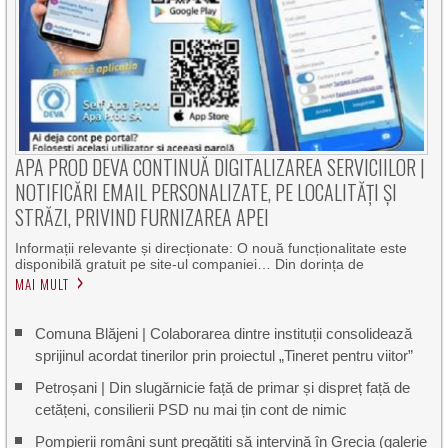
APA PROD DEVA CONTINUĂ DIGITALIZAREA SERVICIILOR |
NOTIFICĂRI EMAIL PERSONALIZATE, PE LOCALITĂȚI ȘI
STRĂZI, PRIVIND FURNIZAREA APEI
Informații relevante și direcționate: O nouă funcționalitate este
disponibilă gratuit pe site-ul companiei… Din dorința de
MAI MULT
Comuna Blăjeni | Colaborarea dintre instituții consolidează
sprijinul acordat tinerilor prin proiectul „Tineret pentru viitor”
Petroșani | Din slugărnicie față de primar și dispreț față de
cetățeni, consilierii PSD nu mai țin cont de nimic
Pompierii români sunt pregătiți să intervină în Grecia (galerie