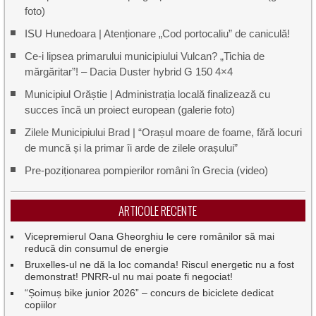
foto)
ISU Hunedoara | Atenționare „Cod portocaliu” de caniculă!
Ce-i lipsea primarului municipiului Vulcan? „Tichia de
mărgăritar”! – Dacia Duster hybrid G 150 4×4
Municipiul Orăștie | Administrația locală finalizează cu
succes încă un proiect european (galerie foto)
Zilele Municipiului Brad | “Orașul moare de foame, fără locuri
de muncă și la primar îi arde de zilele orașului”
Pre-poziționarea pompierilor români în Grecia (video)
ARTICOLE RECENTE
Vicepremierul Oana Gheorghiu le cere românilor să mai
reducă din consumul de energie
Bruxelles-ul ne dă la loc comanda! Riscul energetic nu a fost
demonstrat! PNRR-ul nu mai poate fi negociat!
“Șoimuș bike junior 2026” – concurs de biciclete dedicat
copiilor