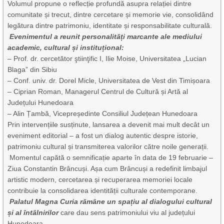
Volumul propune o reflecție profundă asupra relației dintre
comunitate și trecut, dintre cercetare și memorie vie, consolidând
legătura dintre patrimoniu, identitate și responsabilitate culturală.
Evenimentul a reunit personalități marcante ale mediului
academic, cultural și instituțional:
– Prof. dr. cercetător ştiinţific I, Ilie Moise, Universitatea „Lucian
Blaga” din Sibiu
– Conf. univ. dr. Dorel Micle, Universitatea de Vest din Timișoara
– Ciprian Roman, Managerul Centrul de Cultură și Artă al
Județului Hunedoara
– Alin Țambă, Vicepreședinte Consiliul Județean Hunedoara
Prin intervențiile susținute, lansarea a devenit mai mult decât un
eveniment editorial – a fost un dialog autentic despre istorie,
patrimoniu cultural și transmiterea valorilor către noile generații.
Momentul capătă o semnificație aparte în data de 19 februarie –
Ziua Constantin Brâncuși. Așa cum Brâncuși a redefinit limbajul
artistic modern, cercetarea și recuperarea memoriei locale
contribuie la consolidarea identității culturale contemporane.
Palatul Magna Curia rămâne un spațiu al dialogului cultural
și al întâlnirilor
care dau sens patrimoniului viu al județului
Hunedoara.