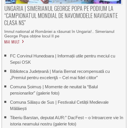
UNGARIA | SIMERIANUL GEORGE POPA PE PODIUM LA
“CAMPIONATUL MONDIAL DE NAVOMODELE NAVIGANTE
CLASA NS”
Imnul national al României a răsunat în Ungaria!.. Simerianul
George Popa obține locul II pe
MAI MULT
FC Corvinul Hunedoara | Informații utile pentru meciul cu
Sepsi OSK
Biblioteca Județeană | Maria Bernat recompensată cu
„Premiul pentru excelenţă – Cel mai fidel cititor”
Comuna Șoimuș | Momente de neuitat la “Balul
pensionarilor” (galerie foto)
Comuna Sălașu de Sus | Festivalul Cetății Medievale
Mălăiești
Tiberiu Barstan, deputat AUR:” DacFest – o întroarcere vie în
istoria neamului nostru (galerie foto)