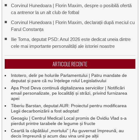
Corvinul Hunedoara | Florin Maxim, despre o posibilă ofertă
ca antrenor la un alt club de fotbal
Corvinul Hunedoara | Florin Maxim, declarații după meciul cu
Farul Constanța
Ilie Toma, deputat PSD: Anul 2026 este dedicat uneia dintre
cele mai importante personalități ale istoriei noastre
ARTICOLE RECENTE
Intotero, delir pe holurile Parlamentului | Patru mandate de
deputat și pare că nu înțelege rolul Legislativului
Apa Prod Deva continuă digitalizarea serviciilor | Notificări
email personalizate, pe localități și străzi, privind furnizarea
apei
Tiberiu Barstan, deputat AUR: Proiectul pentru modificarea
Legii decarbonizării a fost adoptat!
Geoagiu | Centrul Medical Local promis de Ovidiu Vlad s-a
pierdut printre tarabele de legume și fructe
Ceartă la căpătâiul „mortului” | Au guvernat împreună, au
decis împreună și acum dau vina unii pe alții