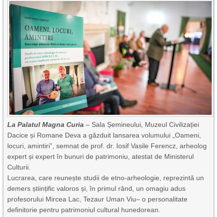
La Palatul Magna Curia
– Sala Șemineului, Muzeul Civilizației
Dacice și Romane Deva a găzduit lansarea volumului „Oameni,
locuri, amintiri”, semnat de prof. dr. Iosif Vasile Ferencz, arheolog
expert și expert în bunuri de patrimoniu, atestat de Ministerul
Culturii.
Lucrarea, care reunește studii de etno-arheologie, reprezintă un
demers științific valoros și, în primul rând, un omagiu adus
profesorului Mircea Lac, Tezaur Uman Viu– o personalitate
definitorie pentru patrimoniul cultural hunedorean.