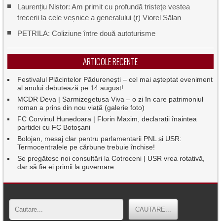
Laurențiu Nistor: Am primit cu profundă tristeţe vestea
trecerii la cele veșnice a generalului (r) Viorel Sălan
PETRILA: Coliziune între două autoturisme
ARTICOLE RECENTE
Festivalul Plăcintelor Pădurenești – cel mai așteptat eveniment
al anului debutează pe 14 august!
MCDR Deva | Sarmizegetusa Viva – o zi în care patrimoniul
roman a prins din nou viață (galerie foto)
FC Corvinul Hunedoara | Florin Maxim, declarații înaintea
partidei cu FC Botoșani
Bolojan, mesaj clar pentru parlamentarii PNL și USR:
Termocentralele pe cărbune trebuie închise!
Se pregătesc noi consultări la Cotroceni | USR vrea rotativă,
dar să fie ei primii la guvernare