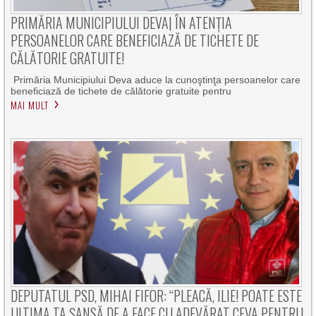
PRIMĂRIA MUNICIPIULUI DEVA| ÎN ATENȚIA
PERSOANELOR CARE BENEFICIAZĂ DE TICHETE DE
CĂLĂTORIE GRATUITE!
Primăria Municipiului Deva aduce la cunoştinţa persoanelor care
beneficiază de tichete de călătorie gratuite pentru
MAI MULT
DEPUTATUL PSD, MIHAI FIFOR: “PLEACĂ, ILIE! POATE ESTE
ULTIMA TA ȘANSĂ DE A FACE CU ADEVĂRAT CEVA PENTRU