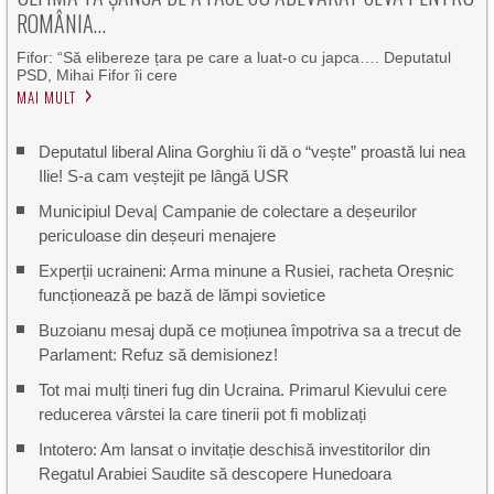
ROMÂNIA…
Fifor: “Să elibereze țara pe care a luat-o cu japca…. Deputatul
PSD, Mihai Fifor îi cere
MAI MULT
Deputatul liberal Alina Gorghiu îi dă o “vește” proastă lui nea
Ilie! S-a cam veștejit pe lângă USR
Municipiul Deva| Campanie de colectare a deșeurilor
periculoase din deșeuri menajere
Experții ucraineni: Arma minune a Rusiei, racheta Oreșnic
funcționează pe bază de lămpi sovietice
Buzoianu mesaj după ce moțiunea împotriva sa a trecut de
Parlament: Refuz să demisionez!
Tot mai mulți tineri fug din Ucraina. Primarul Kievului cere
reducerea vârstei la care tinerii pot fi moblizați
Intotero: Am lansat o invitație deschisă investitorilor din
Regatul Arabiei Saudite să descopere Hunedoara