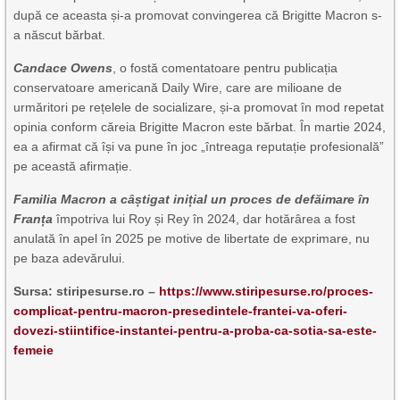
după ce aceasta și-a promovat convingerea că Brigitte Macron s-
a născut bărbat.
Candace Owens
, o fostă comentatoare pentru publicația
conservatoare americană Daily Wire, care are milioane de
urmăritori pe rețelele de socializare, și-a promovat în mod repetat
opinia conform căreia Brigitte Macron este bărbat. În martie 2024,
ea a afirmat că își va pune în joc „întreaga reputație profesională”
pe această afirmație.
Familia Macron a câștigat inițial un proces de defăimare în
Franța
împotriva lui Roy și Rey în 2024, dar hotărârea a fost
anulată în apel în 2025 pe motive de libertate de exprimare, nu
pe baza adevărului.
Sursa: stiripesurse.ro –
https://www.stiripesurse.ro/proces-
complicat-pentru-macron-presedintele-frantei-va-oferi-
dovezi-stiintifice-instantei-pentru-a-proba-ca-sotia-sa-este-
femeie