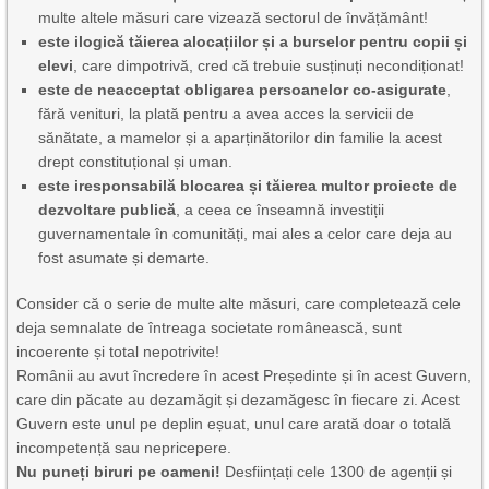
multe altele măsuri care vizează sectorul de învățământ!
este ilogică tăierea alocațiilor și a burselor pentru copii și
elevi
, care dimpotrivă, cred că trebuie susținuți necondiționat!
este de neacceptat obligarea persoanelor co-asigurate
,
fără venituri, la plată pentru a avea acces la servicii de
sănătate, a mamelor și a aparținătorilor din familie la acest
drept constituțional și uman.
este iresponsabilă blocarea și tăierea multor proiecte de
dezvoltare publică
, a ceea ce înseamnă investiții
guvernamentale în comunități, mai ales a celor care deja au
fost asumate și demarte.
Consider că o serie de multe alte măsuri, care completează cele
deja semnalate de întreaga societate românească, sunt
incoerente și total nepotrivite!
Românii au avut încredere în acest Președinte și în acest Guvern,
care din păcate au dezamăgit și dezamăgesc în fiecare zi. Acest
Guvern este unul pe deplin eșuat, unul care arată doar o totală
incompetență sau nepricepere.
Nu puneți biruri pe oameni!
Desființați cele 1300 de agenții și