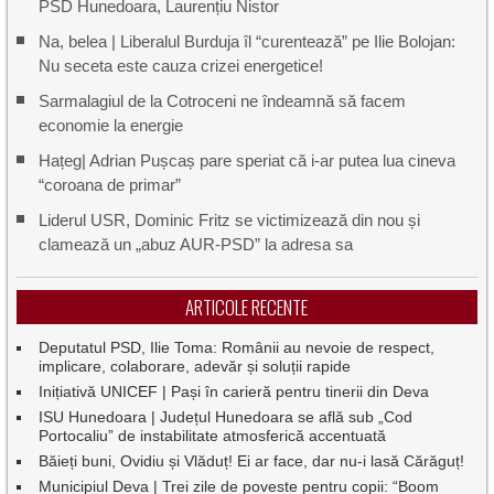
PSD Hunedoara, Laurențiu Nistor
Na, belea | Liberalul Burduja îl “curentează” pe Ilie Bolojan:
Nu seceta este cauza crizei energetice!
Sarmalagiul de la Cotroceni ne îndeamnă să facem
economie la energie
Hațeg| Adrian Pușcaș pare speriat că i-ar putea lua cineva
“coroana de primar”
Liderul USR, Dominic Fritz se victimizează din nou și
clamează un „abuz AUR-PSD” la adresa sa
ARTICOLE RECENTE
Deputatul PSD, Ilie Toma: Românii au nevoie de respect,
implicare, colaborare, adevăr și soluții rapide
Inițiativă UNICEF | Pași în carieră pentru tinerii din Deva
ISU Hunedoara | Județul Hunedoara se află sub „Cod
Portocaliu” de instabilitate atmosferică accentuată
Băieți buni, Ovidiu și Vlăduț! Ei ar face, dar nu-i lasă Cărăguț!
Municipiul Deva | Trei zile de poveste pentru copii: “Boom