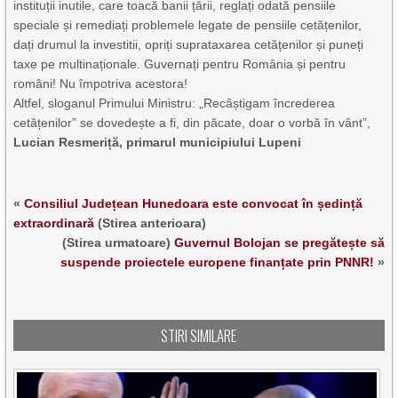
instituții inutile, care toacă banii țării, reglați odată pensiile
speciale și remediați problemele legate de pensiile cetățenilor,
dați drumul la investitii, opriți suprataxarea cetățenilor și puneți
taxe pe multinaționale. Guvernați pentru România și pentru
români! Nu împotriva acestora!
Altfel, sloganul Primului Ministru: „Recâștigam încrederea
cetățenilor” se dovedește a fi, din păcate, doar o vorbă în vânt”,
Lucian Resmeriță, primarul municipiului Lupeni
«
Consiliul Județean Hunedoara este convocat în ședință
extraordinară
(Stirea anterioara)
(Stirea urmatoare)
Guvernul Bolojan se pregătește să
suspende proiectele europene finanțate prin PNNR!
»
STIRI SIMILARE