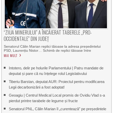
“ZIUA MINERULUI” A ÎNCĂIERAT TABERELE „PRO-
OCCIDENTALE” DIN JUDEȚ
Senatorul Călin Marian replici tăioase la adresa președintelui
PSD, Laurențiu Nistor… Schimb de replici tăioase între
MAI MULT
Intotero, delir pe holurile Parlamentului | Patru mandate de
deputat și pare că nu înțelege rolul Legislativului
Tiberiu Barstan, deputat AUR: Proiectul pentru modificarea
Legii decarbonizării a fost adoptat!
Geoagiu | Centrul Medical Local promis de Ovidiu Vlad s-a
pierdut printre tarabele de legume și fructe
Senatorul PNL, Călin Marian îl „curentează” pe președintele