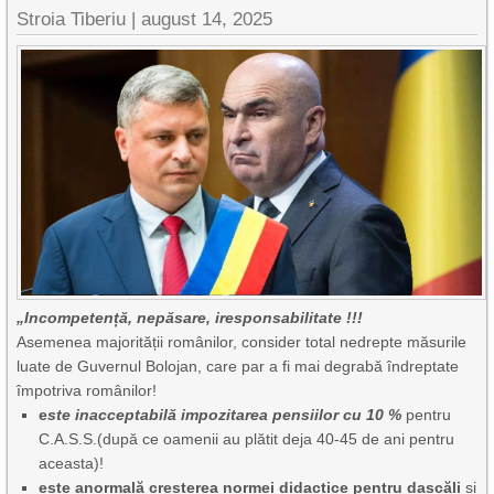
Stroia Tiberiu
|
august 14, 2025
„Incompetență, nepăsare, iresponsabilitate !!!
Asemenea majorității românilor, consider total nedrepte măsurile
luate de Guvernul Bolojan, care par a fi mai degrabă îndreptate
împotriva românilor!
e
ste inacceptabilă impozitarea pensiilor cu 10 %
pentru
C.A.S.S.(după ce oamenii au plătit deja 40-45 de ani pentru
aceasta)!
este anormală creșterea normei didactice pentru dascăli
și