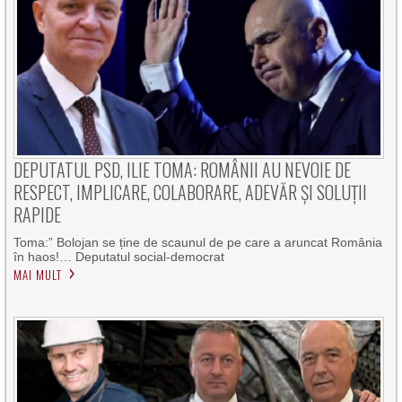
DEPUTATUL PSD, ILIE TOMA: ROMÂNII AU NEVOIE DE
RESPECT, IMPLICARE, COLABORARE, ADEVĂR ȘI SOLUȚII
RAPIDE
Toma:” Bolojan se ține de scaunul de pe care a aruncat România
în haos!… Deputatul social-democrat
MAI MULT