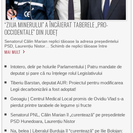
“ZIUA MINERULUI” A ÎNCĂIERAT TABERELE „PRO-
OCCIDENTALE” DIN JUDEȚ
Senatorul Călin Marian replici tăioase la adresa președintelui
PSD, Laurențiu Nistor… Schimb de replici tăioase între
MAI MULT
Intotero, delir pe holurile Parlamentului | Patru mandate de
deputat și pare că nu înțelege rolul Legislativului
Tiberiu Barstan, deputat AUR: Proiectul pentru modificarea
Legii decarbonizării a fost adoptat!
Geoagiu | Centrul Medical Local promis de Ovidiu Vlad s-a
pierdut printre tarabele de legume și fructe
Senatorul PNL, Călin Marian îl „curentează” pe președintele
PSD Hunedoara, Laurențiu Nistor
Na, belea | Liberalul Burduja îl “curentează” pe Ilie Bolojan: