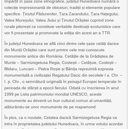
Împărțit în șase zone etnografice, județul Hunedoara numără o
colecție impresionantă de obiceiuri, tradiții și elemente populare
specifice. Ținutul Pădurenilor, Țara Zarandului, Țara Hațegului,
Valea Mureșului, Valea Jiului și Ținutul Orăștiei cuprind zone
rurale pitorești ce constituie veritabile destinații ecoturistice care
vor fi prezentate și promovate la ediția din acest an a TTR.
În județul Hunedoara se află cinci dintre cele șase cetăți dacice
din Munții Orăștiei care sunt printre cele mai cunoscute
monumente antice din România. Cetățile de la Grădiștea de
Munte – Sarmizegetusa Regia, Costești – Cetățuie, Costești –
Blidaru, Luncani – Piatra Roșie și Bănița reprezintă expresia
monumentală a civilizației Regatului Dacic din secolele I a. Chr. –
I. p. Chr., o semnătură originală în peisajul Europei temperate în
perioada de sfârșit a epocii fierului. Odată cu înscrierea în anul
1999 pe Lista patrimoniului mondial UNESCO, aceste
monumente au devenit un bun cultural comun al umanității,
alăturându-se unor monumente de pe mapamond.
În plus, ca o noutate, Cetatea dacică Sarmizegetusa Regia va
intra în proprietatea județului Hunedoara, în urma votului acordat