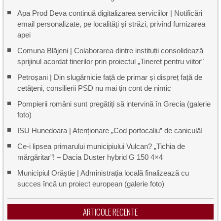
Apa Prod Deva continuă digitalizarea serviciilor | Notificări
email personalizate, pe localități și străzi, privind furnizarea
apei
Comuna Blăjeni | Colaborarea dintre instituții consolidează
sprijinul acordat tinerilor prin proiectul „Tineret pentru viitor”
Petroșani | Din slugărnicie față de primar și dispreț față de
cetățeni, consilierii PSD nu mai țin cont de nimic
Pompierii români sunt pregătiți să intervină în Grecia (galerie
foto)
ISU Hunedoara | Atenționare „Cod portocaliu” de caniculă!
Ce-i lipsea primarului municipiului Vulcan? „Tichia de
mărgăritar”! – Dacia Duster hybrid G 150 4×4
Municipiul Orăștie | Administrația locală finalizează cu
succes încă un proiect european (galerie foto)
ARTICOLE RECENTE