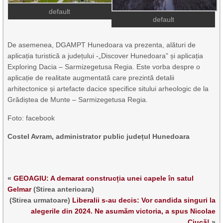
default
default
De asemenea, DGAMPT Hunedoara va prezenta, alături de
aplicația turistică a județului -„Discover Hunedoara” și aplicația
Exploring Dacia – Sarmizegetusa Regia. Este vorba despre o
aplicație de realitate augmentată care prezintă detalii
arhitectonice și artefacte dacice specifice sitului arheologic de la
Grădiștea de Munte – Sarmizegetusa Regia.
Foto: facebook
Costel Avram, administrator public județul Hunedoara
«
GEOAGIU: A demarat construcția unei capele în satul
Gelmar
(Stirea anterioara)
(Stirea urmatoare)
Liberalii s-au decis: Vor candida singuri la
alegerile din 2024. Ne asumăm victoria, a spus Nicolae
Ciucă!
»