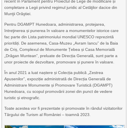
recent în Parlament pentru Proiectul de Lege de modificare și
completare a Legii privind regimul juridic al Cetăţilor dacice din
Munţii Orăştiei.
Pentru DGAMPT Hunedoara, administrarea, protejarea,
întreţinerea și punerea în valoare a monumentelor istorice care
fac parte din Lista patrimoniului mondial UNESCO reprezintă
priorități. De asemenea, Casa-Muzeu „Avram Iancu” de la Baia
de Criș, Complexul de Monumente Țebea și Casa Memorială
„Drăgan Muntean”, preluate de Direcția Generală, sunt parte a
unor proiecte de dezvoltare, promovare și punere în valoare.
În anul 2021 a luat naștere și Colecția publică „Zestrea
Apusenilor”, expoziție administrată de Direcția Generală de
Administrare Monumente și Promovare Turistică (DGAMPT)
Hunedoara, cu scopul promovării zonei din punct de vedere
turistic și etnografic.
Toate acestea vor fi prezentate și promovate în rândul vizitatorilor
Târgului de Turism al României – toamnă 2023.