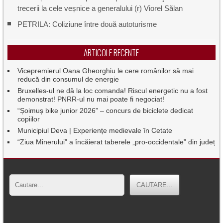
trecerii la cele veșnice a generalului (r) Viorel Sălan
PETRILA: Coliziune între două autoturisme
ARTICOLE RECENTE
Vicepremierul Oana Gheorghiu le cere românilor să mai
reducă din consumul de energie
Bruxelles-ul ne dă la loc comanda! Riscul energetic nu a fost
demonstrat! PNRR-ul nu mai poate fi negociat!
“Șoimuș bike junior 2026” – concurs de biciclete dedicat
copiilor
Municipiul Deva | Experiențe medievale în Cetate
“Ziua Minerului” a încăierat taberele „pro-occidentale” din județ