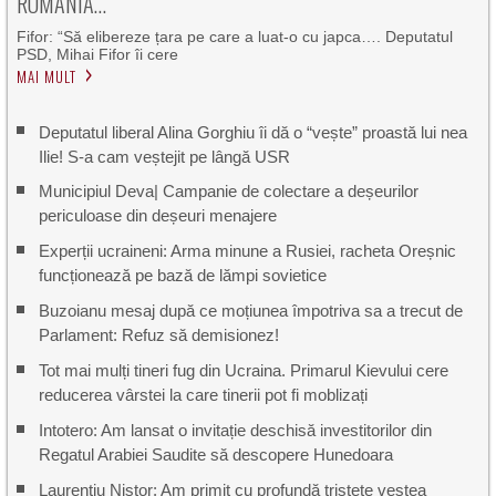
ROMÂNIA…
Fifor: “Să elibereze țara pe care a luat-o cu japca…. Deputatul
PSD, Mihai Fifor îi cere
MAI MULT
Deputatul liberal Alina Gorghiu îi dă o “vește” proastă lui nea
Ilie! S-a cam veștejit pe lângă USR
Municipiul Deva| Campanie de colectare a deșeurilor
periculoase din deșeuri menajere
Experții ucraineni: Arma minune a Rusiei, racheta Oreșnic
funcționează pe bază de lămpi sovietice
Buzoianu mesaj după ce moțiunea împotriva sa a trecut de
Parlament: Refuz să demisionez!
Tot mai mulți tineri fug din Ucraina. Primarul Kievului cere
reducerea vârstei la care tinerii pot fi moblizați
Intotero: Am lansat o invitație deschisă investitorilor din
Regatul Arabiei Saudite să descopere Hunedoara
Laurențiu Nistor: Am primit cu profundă tristeţe vestea