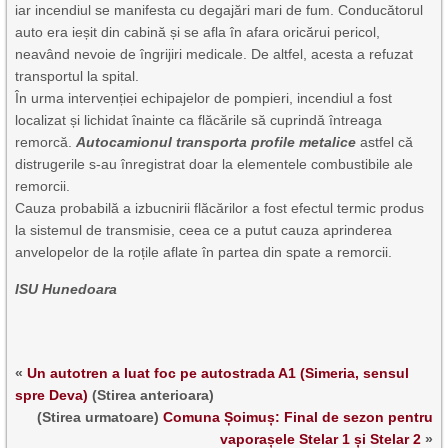
iar incendiul se manifesta cu degajări mari de fum. Conducătorul
auto era ieșit din cabină și se afla în afara oricărui pericol,
neavând nevoie de îngrijiri medicale. De altfel, acesta a refuzat
transportul la spital.
În urma intervenției echipajelor de pompieri, incendiul a fost
localizat și lichidat înainte ca flăcările să cuprindă întreaga
remorcă.
Autocamionul transporta profile metalice
astfel că
distrugerile s-au înregistrat doar la elementele combustibile ale
remorcii.
Cauza probabilă a izbucnirii flăcărilor a fost efectul termic produs
la sistemul de transmisie, ceea ce a putut cauza aprinderea
anvelopelor de la roțile aflate în partea din spate a remorcii.
ISU Hunedoara
«
Un autotren a luat foc pe autostrada A1 (Simeria, sensul
spre Deva)
(Stirea anterioara)
(Stirea urmatoare)
Comuna Șoimuș: Final de sezon pentru
vaporașele Stelar 1 și Stelar 2
»