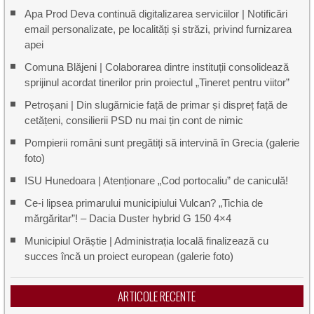
Apa Prod Deva continuă digitalizarea serviciilor | Notificări
email personalizate, pe localități și străzi, privind furnizarea
apei
Comuna Blăjeni | Colaborarea dintre instituții consolidează
sprijinul acordat tinerilor prin proiectul „Tineret pentru viitor”
Petroșani | Din slugărnicie față de primar și dispreț față de
cetățeni, consilierii PSD nu mai țin cont de nimic
Pompierii români sunt pregătiți să intervină în Grecia (galerie
foto)
ISU Hunedoara | Atenționare „Cod portocaliu” de caniculă!
Ce-i lipsea primarului municipiului Vulcan? „Tichia de
mărgăritar”! – Dacia Duster hybrid G 150 4×4
Municipiul Orăștie | Administrația locală finalizează cu
succes încă un proiect european (galerie foto)
ARTICOLE RECENTE