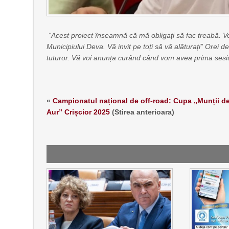
“Acest proiect înseamnă că mă obligați să fac treabă. Voi 
Municipiului Deva.
​Vă invit pe toți să vă alăturați” Ore
tuturor. Vă voi anunța curând când vom avea prima sesi
«
Campionatul național de off-road: Cupa „Munții d
Aur” Crișcior 2025
(Stirea anterioara)