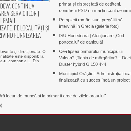
primar și dispreț față de cetățeni,
 DEVA CONTINUĂ
consilierii PSD nu mai țin cont de nim
AREA SERVICIILOR |
I EMAIL
Pompierii români sunt pregătiți să
ZATE, PE LOCALITĂȚI ȘI
intervină în Grecia (galerie foto)
RIVIND FURNIZAREA
ISU Hunedoara | Atenționare „Cod
portocaliu” de caniculă!
Ce-i lipsea primarului municipiului
elevante și direcționate: O
nalitate este disponibilă
Vulcan? „Tichia de mărgăritar”! – Dac
ite-ul companiei… Din
Duster hybrid G 150 4×4
Municipiul Orăștie | Administrația loca
finalizează cu succes încă un proiect
ră locuri de muncă și la primar îi arde de zilele orașului”
o)