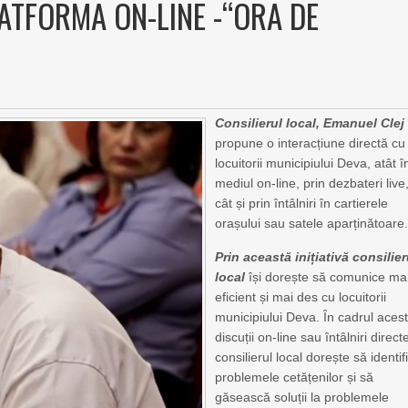
ATFORMA ON-LINE -“ORA DE
Consilierul local, Emanuel Clej
propune o interacțiune directă cu
locuitorii municipiului Deva, atât î
mediul on-line, prin dezbateri live
cât și prin întâlniri în cartierele
orașului sau satele aparținătoare
Prin această inițiativă consilier
local
își dorește să comunice ma
eficient și mai des cu locuitorii
municipiului Deva. În cadrul aces
discuții on-line sau întâlniri direct
consilierul local dorește să identif
problemele cetățenilor și să
găsească soluții la problemele