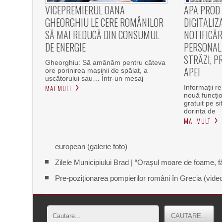
VICEPREMIERUL OANA
APA PROD
GHEORGHIU LE CERE ROMÂNILOR
DIGITALIZ
SĂ MAI REDUCĂ DIN CONSUMUL
NOTIFICĂR
DE ENERGIE
PERSONALI
STRĂZI, P
Gheorghiu: Să amânăm pentru câteva
APEI
ore porinirea mașinii de spălat, a
uscătorului sau… Într-un mesaj
MAI MULT
Informații r
nouă funcțio
gratuit pe s
dorința de
MAI MULT
european (galerie foto)
Zilele Municipiului Brad | “Orașul moare de foame, fă
Pre-poziționarea pompierilor români în Grecia (vide