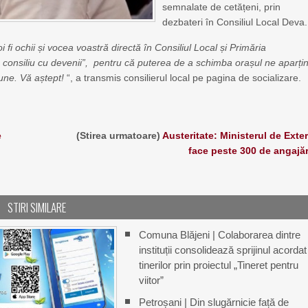
semnalate de cetățeni, prin
dezbateri în Consiliul Local Deva.
fi ochii și vocea voastră directă în Consiliul Local și Primăria
i de consiliu cu devenii”, pentru că puterea de a schimba orașul ne aparți
une. Vă aștept!
“, a transmis consilierul local pe pagina de socializare.
e
(Stirea urmatoare)
Austeritate: Ministerul de Exte
face peste 300 de angajăr
STIRI SIMILARE
Comuna Blăjeni | Colaborarea dintre
instituții consolidează sprijinul acordat
tinerilor prin proiectul „Tineret pentru
viitor”
Petroșani | Din slugărnicie față de