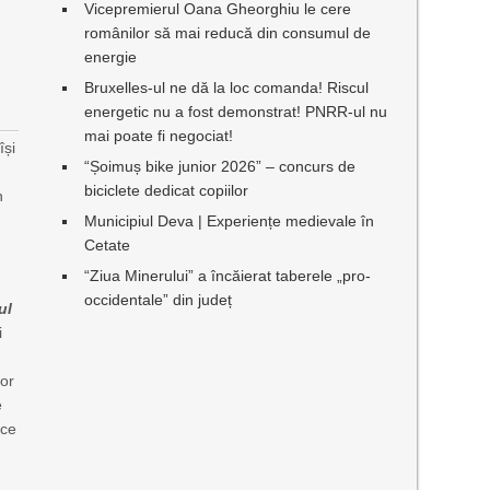
Vicepremierul Oana Gheorghiu le cere
românilor să mai reducă din consumul de
energie
Bruxelles-ul ne dă la loc comanda! Riscul
energetic nu a fost demonstrat! PNRR-ul nu
mai poate fi negociat!
își
“Șoimuș bike junior 2026” – concurs de
biciclete dedicat copiilor
n
,
Municipiul Deva | Experiențe medievale în
Cetate
.
“Ziua Minerului” a încăierat taberele „pro-
occidentale” din județ
ul
i
tor
e
ice