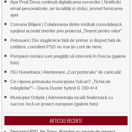
Apa Prod Deva continuă digitalizarea serviciilor | Notificări
email personalizate, pe localități și străzi, privind furnizarea
apei
Comuna Blăjeni | Colaborarea dintre instituții consolidează
sprijinul acordat tinerilor prin proiectul „Tineret pentru viitor”
Petroșani | Din slugărnicie față de primar și dispreț față de
cetățeni, consilierii PSD nu mai țin cont de nimic
Pompierii români sunt pregătiți să intervină în Grecia (galerie
foto)
ISU Hunedoara | Atenționare „Cod portocaliu” de caniculă!
Ce-i lipsea primarului municipiului Vulcan? „Tichia de
mărgăritar”! – Dacia Duster hybrid G 150 4×4
Municipiul Orăștie | Administrația locală finalizează cu
succes încă un proiect european (galerie foto)
ARTICOLE RECENTE
Deputatul PSD, Ilie Toma: Românii au nevoie de respect,