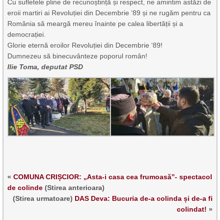
Cu sufletele pline de recunoștință și respect, ne amintim astăzi de
eroii martiri ai Revoluției din Decembrie ‘89 și ne rugăm pentru ca
România să meargă mereu înainte pe calea libertății și a
democrației.
Glorie eternă eroilor Revoluției din Decembrie ‘89!
Dumnezeu să binecuvânteze poporul român!
Ilie Toma, deputat PSD
«
COMUNA CRIȘCIOR: „Asta-i casa cea frumoasă”- spectacol
de colinde
(Stirea anterioara)
(Stirea urmatoare)
DAS Deva: Bucuria de-a colinda și de-a fi
colindat!
»