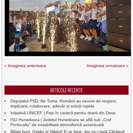
« Imaginea anterioara
Imaginea urmatoare »
ARTICOLE RECENTE
Deputatul PSD, Ilie Toma: Românii au nevoie de respect,
implicare, colaborare, adevăr și soluții rapide
Inițiativă UNICEF | Pași în carieră pentru tinerii din Deva
ISU Hunedoara | Județul Hunedoara se află sub „Cod
Portocaliu” de instabilitate atmosferică accentuată
Băieți buni, Ovidiu și Vlăduț! Ei ar face, dar nu-i lasă Cărăguț!