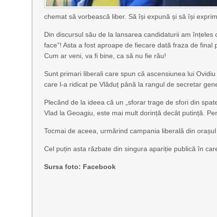
chemat să vorbească liber. Să își expună și să își exprim
Din discursul său de la lansarea candidaturii am înțeles c
face”! Asta a fost aproape de fiecare dată fraza de final
Cum ar veni, va fi bine, ca să nu fie rău!
Sunt primari liberali care spun că ascensiunea lui Ovidiu
care l-a ridicat pe Vlăduț până la rangul de secretar ge
Plecând de la ideea că un „sforar trage de sfori din spat
Vlad la Geoagiu, este mai mult dorință decât putință. Pen
Tocmai de aceea, urmărind campania liberală din orașu
Cel puțin asta răzbate din singura apariție publică în car
Sursa foto: Facebook