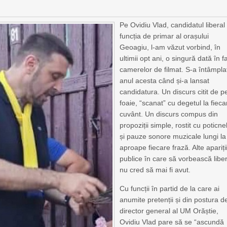
Pe Ovidiu Vlad, candidatul liberal 
funcția de primar al orașului
Geoagiu, l-am văzut vorbind, în
ultimii opt ani, o singură dată în f
camerelor de filmat. S-a întâmpla
anul acesta când și-a lansat
candidatura. Un discurs citit de p
foaie, “scanat” cu degetul la fieca
cuvânt. Un discurs compus din
propoziții simple, rostit cu poticnel
și pauze sonore muzicale lungi la
aproape fiecare frază. Alte apariți
publice în care să vorbească libe
nu cred să mai fi avut.
Cu funcții în partid de la care ai
anumite pretenții și din postura d
director general al UM Orăștie,
Ovidiu Vlad pare să se “ascundă