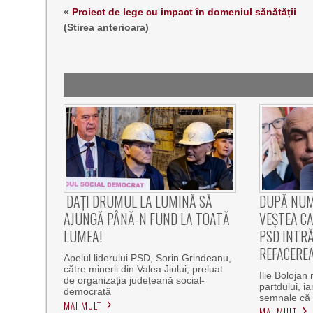
«
Proiect de lege cu impact în domeniul sănătății
(Stirea anterioara)
DAȚI DRUMUL LA LUMINĂ SĂ
DUPĂ NUM
AJUNGĂ PÂNĂ-N FUND LA TOATĂ
VEȘTEA CA
LUMEA!
PSD INTRĂ
REFACEREA
Apelul liderului PSD, Sorin Grindeanu,
către minerii din Valea Jiului, preluat
Ilie Bolojan 
de organizația județeană social-
partdului, i
democrată
semnale că 
MAI MULT
MAI MULT