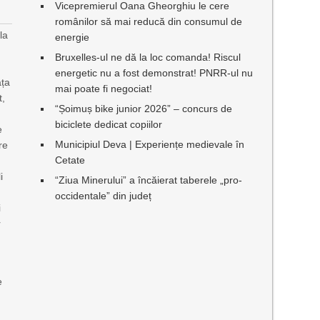
Vicepremierul Oana Gheorghiu le cere
românilor să mai reducă din consumul de
la
energie
Bruxelles-ul ne dă la loc comanda! Riscul
energetic nu a fost demonstrat! PNRR-ul nu
ața
mai poate fi negociat!
t,
“Șoimuș bike junior 2026” – concurs de
biciclete dedicat copiilor
e
Municipiul Deva | Experiențe medievale în
re
Cetate
i
“Ziua Minerului” a încăierat taberele „pro-
occidentale” din județ
i
r
e