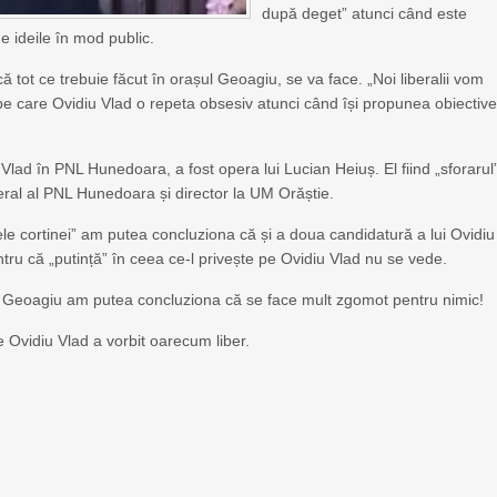
după deget” atunci când este
e ideile în mod public.
ă tot ce trebuie făcut în orașul Geoagiu, se va face. „Noi liberalii vom
 pe care Ovidiu Vlad o repeta obsesiv atunci când își propunea obiective
 Vlad în PNL Hunedoara, a fost opera lui Lucian Heiuș. El fiind „sforarul
neral al PNL Hunedoara și director la UM Orăștie.
ele cortinei” am putea concluziona că și a doua candidatură a lui Ovidiu
tru că „putință” în ceea ce-l privește pe Ovidiu Vlad nu se vede.
l Geoagiu am putea concluziona că se face mult zgomot pentru nimic!
e Ovidiu Vlad a vorbit oarecum liber.