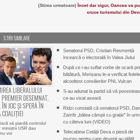
(Stirea urmatoare)
Încet dar sigur, Oancea va p
cruce turismului din Dev
STIRI SIMILARE
Senatorul PSD, Cristian Resmeriță
încearcă o electorală în Valea Jiului
După ce i-au suflat vorbe de ocară pri
bătătură, Merișanu le-a verificat fiolele
alcooltest consilierilor PNL Vulcan
IREA LIBERALULUI
S-au adunat la partid să vă povestea
 PREMIER DESEMNAT,
ce-au visat aseară
 ÎN JOC ȘI SPERĂ ÎN
Ridzi constată că senatorul PSD, Dan
 COALIȚIEI
Zamfir „bătea câmpii cu grație” în ur
cu câteva luni (VIDEO)
riscă să piardă controlul
ar miniștrii USR dau
Telecabina Cetății Deva o piesă de
nu vor
muzeu pentru care devenii au plătit