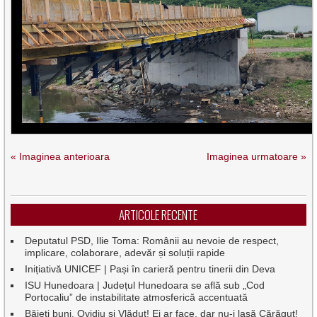
« Imaginea anterioara
Imaginea urmatoare »
ARTICOLE RECENTE
Deputatul PSD, Ilie Toma: Românii au nevoie de respect,
implicare, colaborare, adevăr și soluții rapide
Inițiativă UNICEF | Pași în carieră pentru tinerii din Deva
ISU Hunedoara | Județul Hunedoara se află sub „Cod
Portocaliu” de instabilitate atmosferică accentuată
Băieți buni, Ovidiu și Vlăduț! Ei ar face, dar nu-i lasă Cărăguț!