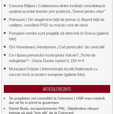
Comuna Blăjeni | Colaborarea dintre instituții consolidează
sprijinul acordat tinerilor prin proiectul „Tineret pentru viitor”
Petroșani | Din slugărnicie față de primar și dispreț față de
cetățeni, consilierii PSD nu mai țin cont de nimic
Pompierii români sunt pregătiți să intervină în Grecia (galerie
foto)
ISU Hunedoara | Atenționare „Cod portocaliu” de caniculă!
Ce-i lipsea primarului municipiului Vulcan? „Tichia de
mărgăritar”! – Dacia Duster hybrid G 150 4×4
Municipiul Orăștie | Administrația locală finalizează cu
succes încă un proiect european (galerie foto)
ARTICOLE RECENTE
Se pregătesc noi consultări la Cotroceni | USR vrea rotativă,
dar să fie ei primii la guvernare
Daniel Buda, europarlamentar PNL: Săptămâna viitoare
trebuie să iasă “fum alb” de la Cotroceni