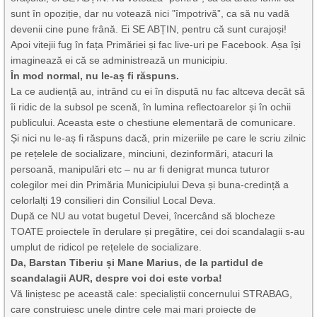
sunt în opoziție, dar nu votează nici ”împotrivă”, ca să nu vadă
devenii cine pune frână. Ei SE ABȚIN, pentru că sunt curajoși!
Apoi vitejii fug în fața Primăriei și fac live-uri pe Facebook. Așa își
imaginează ei că se administrează un municipiu.
În mod normal, nu le-aș fi răspuns.
La ce audiență au, intrând cu ei în dispută nu fac altceva decât să
îi ridic de la subsol pe scenă, în lumina reflectoarelor și în ochii
publicului. Aceasta este o chestiune elementară de comunicare.
Și nici nu le-aș fi răspuns dacă, prin mizeriile pe care le scriu zilnic
pe rețelele de socializare, minciuni, dezinformări, atacuri la
persoană, manipulări etc – nu ar fi denigrat munca tuturor
colegilor mei din Primăria Municipiului Deva și buna-credință a
celorlalți 19 consilieri din Consiliul Local Deva.
După ce NU au votat bugetul Devei, încercând să blocheze
TOATE proiectele în derulare și pregătire, cei doi scandalagii s-au
umplut de ridicol pe rețelele de socializare.
Da, Barstan Tiberiu și Mane Marius, de la partidul de
scandalagii AUR, despre voi doi este vorba!
Vă liniștesc pe această cale: specialiștii concernului STRABAG,
care construiesc unele dintre cele mai mari proiecte de