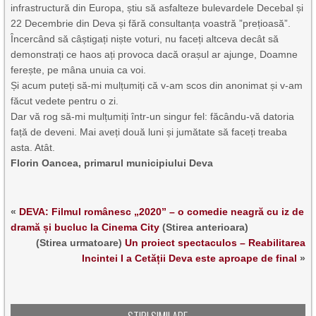
infrastructură din Europa, știu să asfalteze bulevardele Decebal și
22 Decembrie din Deva și fără consultanța voastră ”prețioasă”.
Încercând să câștigați niște voturi, nu faceți altceva decât să
demonstrați ce haos ați provoca dacă orașul ar ajunge, Doamne
ferește, pe mâna unuia ca voi.
Și acum puteți să-mi mulțumiți că v-am scos din anonimat și v-am
făcut vedete pentru o zi.
Dar vă rog să-mi mulțumiți într-un singur fel: făcându-vă datoria
față de deveni. Mai aveți două luni și jumătate să faceți treaba
asta. Atât.
Florin Oancea, primarul municipiului Deva
«
DEVA: Filmul românesc „2020” – o comedie neagră cu iz de
dramă și bucluc la Cinema City
(Stirea anterioara)
(Stirea urmatoare)
Un proiect spectaculos – Reabilitarea
Incintei I a Cetății Deva este aproape de final
»