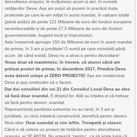
dezvoltarea orașului, le mulțumesc acum și aici, în numele
cetățenilor Devei. Așa am putut să punem în practică toate
proiectele pe care le-am inițiat în acest mandat, în valoare totală
(până astăzi) de peste 121 Milioane de euro din fonduri europene
nerambursabile și de peste 27,5 Milioane de euro din fonduri
guvernamentale, bugetul local și împrumuturi.
Asta înseamnă aproape 150 de Milioane de euro în acest mandat
de primar, în 3 ani și jumătate! O sumă pe care niciodată până
acum, de când există, Deva nu a atras-o pentru dezvoltare!
Vreau doar să reamintesc, în trecere, că atunci când am
preluat postul de primar, în decembrie 2017, Primăria Deva
avea datorii uriașe și ZERO PROIECTE!
Așa am modernizat
Deva și așa continuăm să o facem.
Dar doi consilieri din cei 21 din Consiliul Local Deva au ales
să facă doar scandal.
E dreptul lor. Atât au înțeles ei că trebuie
să facă pentru deveni: scandal.
Reprezentanții partidului extremist nu au venit, în 3 ani și
jumătate, cu nicio inițiativă constructivă, benefică pentru deveni.
Nicio idee.
Doar scandal și circ ieftin. Trompetă și claxon
.
Când e să voteze un proiect de hotărâre pentru dezvoltarea
orașului, ei SE ABȚIN. Nu votează ”pentru”, ca să arate lumii că