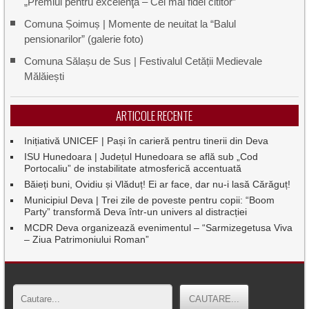
„Premiul pentru excelenţă – Cel mai fidel cititor”
Comuna Șoimuș | Momente de neuitat la “Balul
pensionarilor” (galerie foto)
Comuna Sălașu de Sus | Festivalul Cetății Medievale
Mălăiești
ARTICOLE RECENTE
Inițiativă UNICEF | Pași în carieră pentru tinerii din Deva
ISU Hunedoara | Județul Hunedoara se află sub „Cod
Portocaliu” de instabilitate atmosferică accentuată
Băieți buni, Ovidiu și Vlăduț! Ei ar face, dar nu-i lasă Cărăguț!
Municipiul Deva | Trei zile de poveste pentru copii: “Boom
Party” transformă Deva într-un univers al distracției
MCDR Deva organizează evenimentul – “Sarmizegetusa Viva
– Ziua Patrimoniului Roman”