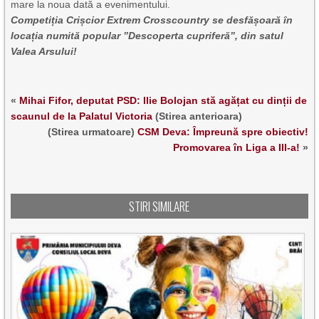
mare la noua dată a evenimentului.
Competiția Crișcior Extrem Crosscountry se desfășoară în
locația numită popular ”Descoperta cupriferă”, din satul
Valea Arsului!
«
Mihai Fifor, deputat PSD: Ilie Bolojan stă agățat cu dinții de
scaunul de la Palatul Victoria
(Stirea anterioara)
(Stirea urmatoare)
CSM Deva: Împreună spre obiectiv!
Promovarea în Liga a III-a!
»
STIRI SIMILARE