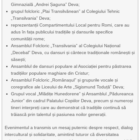
Gimnazială „Andrei Șaguna” Deva;
grupul folcloric „Plai Transilvănean” al Colegiului Tehnic
„Transilvania” Deva;
reprezentanții Compartimentului Local pentru Romi, care au
adus în fața publicului tradițiile și dansurile specifice
comunității rome;
Ansamblul Folcloric „Transilvania” al Colegiului Național
„Decebal” Deva, cu dansuri și cântece tradiționale românești și
săsești;
Ansamblul de dansuri populare al Asociației pentru păstrarea
tradițiilor populare maghiare din Cristur;
Ansamblul Folcloric „Românașul” și grupurile vocale și
coregrafice ale Liceului de Arte „Sigismund Toduță” Deva;
Grupul vocal „Mlădițe Hunedorene” și Ansamblul „Pădureanca
Junior” din cadrul Palatului Copiilor Deva, precum și numeroși
tineri interpreți care au demonstrat că tradițiile continuă să
trăiască prin talentul și pasiunea noilor generații.
Evenimentul a transmis un mesaj puternic despre respect, dialog
intercultural și solidaritate, amintind tuturor că diversitatea