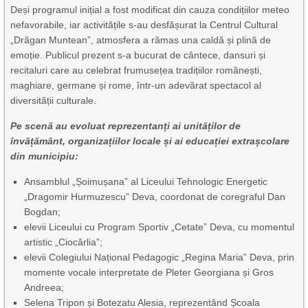
Deși programul inițial a fost modificat din cauza condițiilor meteo
nefavorabile, iar activitățile s-au desfășurat la Centrul Cultural
„Drăgan Muntean”, atmosfera a rămas una caldă și plină de
emoție. Publicul prezent s-a bucurat de cântece, dansuri și
recitaluri care au celebrat frumusețea tradițiilor românești,
maghiare, germane și rome, într-un adevărat spectacol al
diversității culturale.
Pe scenă au evoluat reprezentanți ai unităților de
învățământ, organizațiilor locale și ai educației extrașcolare
din municipiu:
Ansamblul „Șoimușana” al Liceului Tehnologic Energetic
„Dragomir Hurmuzescu” Deva, coordonat de coregraful Dan
Bogdan;
elevii Liceului cu Program Sportiv „Cetate” Deva, cu momentul
artistic „Ciocârlia”;
elevii Colegiului Național Pedagogic „Regina Maria” Deva, prin
momente vocale interpretate de Pleter Georgiana și Gros
Andreea;
Selena Tripon și Botezatu Alesia, reprezentând Școala