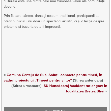
culturală este una dintre cele mai frumoase valori ale comunității
devene.
Prin fiecare cântec, dans și costum tradițional, participanții au
oferit publicului nu doar un spectacol artistic, ci și o lecție despre
prietenie și bucuria de a fi împreună.
«
Comuna Certeju de Sus| Soluții concrete pentru tineri, în
cadrul proiectului „Tineret pentru viitor”
(Stirea anterioara)
(Stirea urmatoare)
ISU Hunedoara| Accident rutier grav în
localitatea Bretea Strei
»