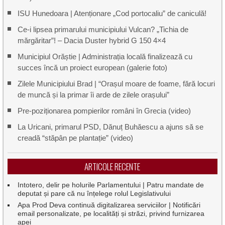
ISU Hunedoara | Atenționare „Cod portocaliu” de caniculă!
Ce-i lipsea primarului municipiului Vulcan? „Tichia de
mărgăritar”! – Dacia Duster hybrid G 150 4×4
Municipiul Orăștie | Administrația locală finalizează cu
succes încă un proiect european (galerie foto)
Zilele Municipiului Brad | “Orașul moare de foame, fără locuri
de muncă și la primar îi arde de zilele orașului”
Pre-poziționarea pompierilor români în Grecia (video)
La Uricani, primarul PSD, Dănuț Buhăescu a ajuns să se
creadă “stăpân pe plantație” (video)
ARTICOLE RECENTE
Intotero, delir pe holurile Parlamentului | Patru mandate de
deputat și pare că nu înțelege rolul Legislativului
Apa Prod Deva continuă digitalizarea serviciilor | Notificări
email personalizate, pe localități și străzi, privind furnizarea
apei