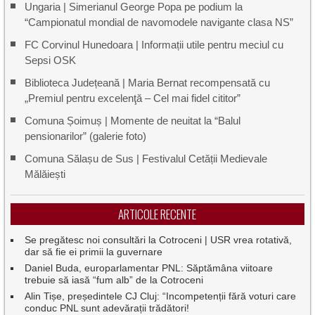
Ungaria | Simerianul George Popa pe podium la
“Campionatul mondial de navomodele navigante clasa NS”
FC Corvinul Hunedoara | Informații utile pentru meciul cu
Sepsi OSK
Biblioteca Județeană | Maria Bernat recompensată cu
„Premiul pentru excelenţă – Cel mai fidel cititor”
Comuna Șoimuș | Momente de neuitat la “Balul
pensionarilor” (galerie foto)
Comuna Sălașu de Sus | Festivalul Cetății Medievale
Mălăiești
ARTICOLE RECENTE
Se pregătesc noi consultări la Cotroceni | USR vrea rotativă,
dar să fie ei primii la guvernare
Daniel Buda, europarlamentar PNL: Săptămâna viitoare
trebuie să iasă “fum alb” de la Cotroceni
Alin Tișe, președintele CJ Cluj: “Incompetenții fără voturi care
conduc PNL sunt adevărații trădători!