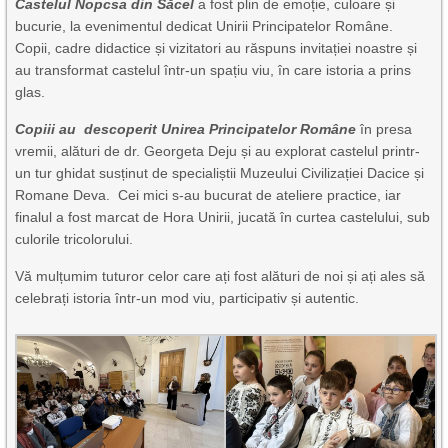
Castelul Nopcsa din Săcel
a fost plin de emoție, culoare și
bucurie, la evenimentul dedicat Unirii Principatelor Române.
Copii, cadre didactice și vizitatori au răspuns invitației noastre și
au transformat castelul într-un spațiu viu, în care istoria a prins
glas.
Copiii au descoperit Unirea Principatelor Române
în presa
vremii, alături de dr. Georgeta Deju și au explorat castelul printr-
un tur ghidat susținut de specialiștii Muzeului Civilizației Dacice și
Romane Deva. Cei mici s-au bucurat de ateliere practice, iar
finalul a fost marcat de Hora Unirii, jucată în curtea castelului, sub
culorile tricolorului.
Vă mulțumim tuturor celor care ați fost alături de noi și ați ales să
celebrați istoria într-un mod viu, participativ și autentic.