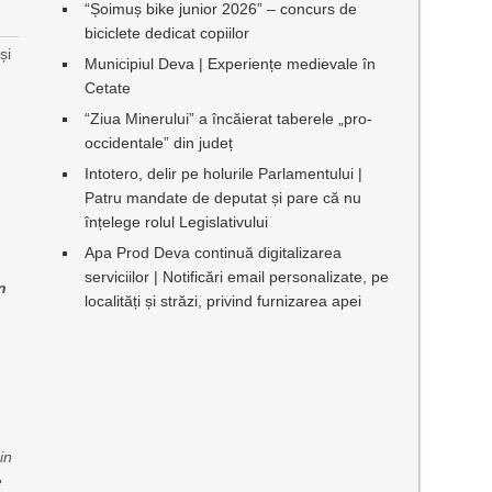
“Șoimuș bike junior 2026” – concurs de
biciclete dedicat copiilor
a
și
Municipiul Deva | Experiențe medievale în
Cetate
“Ziua Minerului” a încăierat taberele „pro-
occidentale” din județ
Intotero, delir pe holurile Parlamentului |
Patru mandate de deputat și pare că nu
înțelege rolul Legislativului
n
Apa Prod Deva continuă digitalizarea
serviciilor | Notificări email personalizate, pe
n
localități și străzi, privind furnizarea apei
l
ă
n
e
in
e