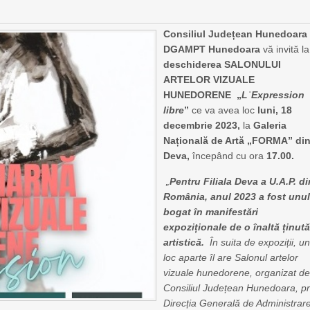
Consiliul Județean Hunedoar
DGAMPT Hunedoara
vă invită la
deschiderea SALONULUI
ARTELOR VIZUALE
HUNEDORENE „
LˈExpression
libre
”
ce va avea loc
luni, 18
decembrie 2023,
la
Galeria
Națională de Artă „FORMA” di
Deva,
începând cu ora
17.00.
„
Pentru Filiala Deva a U.A.P. di
România, anul 2023 a fost unu
bogat în manifestări
expoziționale de o înaltă ținut
artistică.
În suita de expoziții, u
loc aparte îl are Salonul artelor
vizuale hunedorene, organizat d
Consiliul Județean Hunedoara, pr
Direcția Generală de Administrar