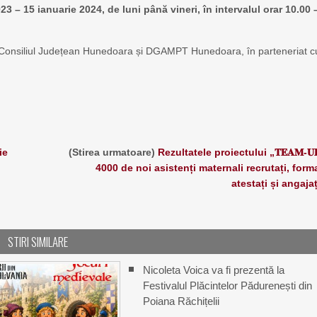
3 – 15 ianuarie 2024, de luni până vineri, în intervalul orar 10.00 
Consiliul Județean Hunedoara și DGAMPT Hunedoara, în parteneriat c
ie
(Stirea urmatoare)
Rezultatele proiectului „𝐓𝐄𝐀𝐌-𝐔
4000 de noi asistenți maternali recrutați, forma
atestați și angajaț
STIRI SIMILARE
Nicoleta Voica va fi prezentă la
Festivalul Plăcintelor Pădurenești din
Poiana Răchițelii