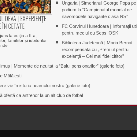
Ungaria | Simerianul George Popa pe
podium la “Campionatul mondial de
navomodele navigante clasa NS”
L DEVA | EXPERIENȚE
 ÎN CETATE
FC Corvinul Hunedoara | Informații uti
pentru meciul cu Sepsi OSK
uns la ediția a II-a,
or, familiilor și iubitorilor
Biblioteca Județeană | Maria Bernat
rinde
recompensată cu „Premiul pentru
excelenţă – Cel mai fidel cititor”
uș | Momente de neuitat la “Balul pensionarilor” (galerie foto)
e Mălăiești
e vie în istoria neamului nostru (galerie foto)
ofertă ca antrenor la un alt club de fotbal