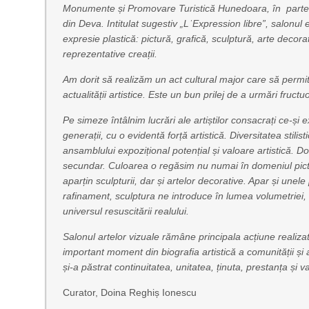
Monumente și Promovare Turistică Hunedoara, în partene
din Deva. Intitulat sugestiv „LˈExpression libre”, salonu
expresie plastică: pictură, grafică, sculptură, arte decora
reprezentative creații.
Am dorit să realizăm un act cultural major care să permită
actualității artistice. Este un bun prilej de a urmări fructuo
Pe simeze întâlnim lucrări ale artiștilor consacrați ce-și e
generații, cu o evidentă forță artistică. Diversitatea sti
ansamblului expozițional potențial și valoare artistică. 
secundar. Culoarea o regăsim nu numai în domeniul picturii
aparțin sculpturii, dar și artelor decorative. Apar și unele
rafinament, sculptura ne introduce în lumea volumetriei, ar
universul resuscitării realului.
Salonul artelor vizuale rămâne principala acțiune realiza
important moment din biografia artistică a comunității și 
și-a păstrat continuitatea, unitatea, ținuta, prestanța și va
Curator, Doina Reghiș Ionescu