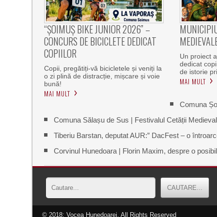
“ȘOIMUȘ BIKE JUNIOR 2026” –
MUNICIPIU
CONCURS DE BICICLETE DEDICAT
MEDIEVALE
COPIILOR
Un proiect aj
dedicat copiil
Copii, pregătiți-vă bicicletele și veniți la
de istorie p
o zi plină de distracție, mișcare și voie
MAI MULT
bună!
MAI MULT
Comuna Șoim
Comuna Sălașu de Sus | Festivalul Cetății Medieval
Tiberiu Barstan, deputat AUR:” DacFest – o întroarcer
Corvinul Hunedoara | Florin Maxim, despre o posibilă 
© 2018: Vocea Hunedoarei, All Rights Reserved