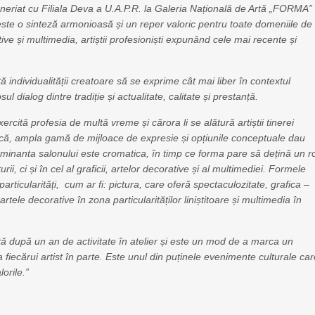
riat cu Filiala Deva a U.A.P.R. la Galeria Națională de Artă „FORMA”
l este o sinteză armonioasă și un reper valoric pentru toate domeniile de
tive și multimedia, artiștii profesioniști expunând cele mai recente și
 individualității creatoare să se exprime cât mai liber în contextul
sul dialog dintre tradiție și actualitate, calitate și prestanță.
xercită profesia de multă vreme și cărora li se alătură artiștii tinerei
listică, ampla gamă de mijloace de expresie și opțiunile conceptuale dau
Dominanta salonului este cromatica, în timp ce forma pare să dețină un r
, ci și în cel al graficii, artelor decorative și al multimediei. Formele
 particularități, cum ar fi: pictura, care oferă spectaculozitate, grafica –
tele decorative în zona particularităților liniștitoare și multimedia în
tă după un an de activitate în atelier și este un mod de a marca un
a fiecărui artist în parte. Este unul din puținele evenimente culturale ca
lorile.”