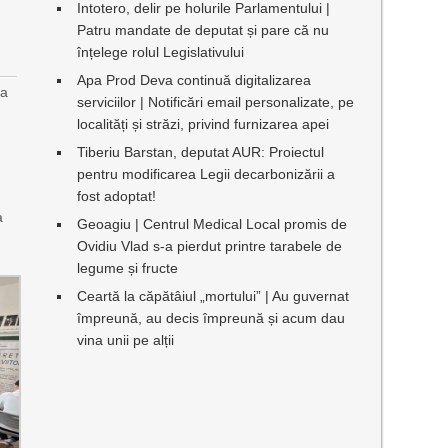
Intotero, delir pe holurile Parlamentului |
Patru mandate de deputat și pare că nu
înțelege rolul Legislativului
Apa Prod Deva continuă digitalizarea
ea
serviciilor | Notificări email personalizate, pe
localități și străzi, privind furnizarea apei
Tiberiu Barstan, deputat AUR: Proiectul
pentru modificarea Legii decarbonizării a
n
fost adoptat!
a
Geoagiu | Centrul Medical Local promis de
Ovidiu Vlad s-a pierdut printre tarabele de
legume și fructe
Ceartă la căpătâiul „mortului” | Au guvernat
împreună, au decis împreună și acum dau
vina unii pe alții