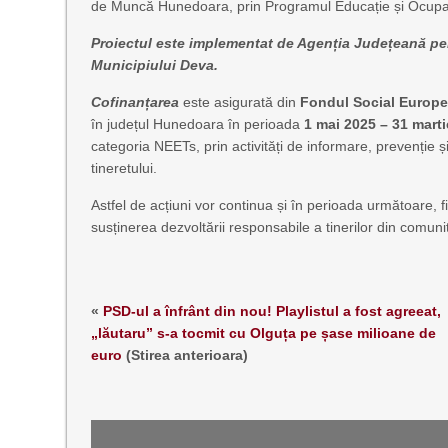
de Muncă Hunedoara, prin Programul Educație și Ocupa
Proiectul este implementat de Agenția Județeană pe
Municipiului Deva.
Cofinanțarea
este asigurată din
Fondul Social Europe
în județul Hunedoara în perioada
1 mai 2025 – 31 mart
categoria NEETs, prin activități de informare, prevenție și
tineretului.
Astfel de acțiuni vor continua și în perioada următoare,
susținerea dezvoltării responsabile a tinerilor din comuni
«
PSD-ul a înfrânt din nou! Playlistul a fost agreeat,
„lăutaru” s-a tocmit cu Olguța pe șase milioane de
euro
(Stirea anterioara)