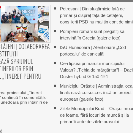
Petroșani | Din slugărnicie față de
primar și dispreț față de cetățeni,
consilierii PSD nu mai țin cont de nim
Pompierii români sunt pregătiți să
intervină în Grecia (galerie foto)
LĂJENI | COLABORAREA
ISU Hunedoara | Atenționare „Cod
STITUȚII
portocaliu” de caniculă!
AZĂ SPRIJINUL
Ce-i lipsea primarului municipiului
INERILOR PRIN
Vulcan? „Tichia de mărgăritar”! – Dac
L „TINERET PENTRU
Duster hybrid G 150 4×4
Municipiul Orăștie | Administrația loca
finalizează cu succes încă un proiect
a proiectului „Tineret
r” continuă în comunitățile
european (galerie foto)
Hunedoara prin întâlniri de
Zilele Municipiului Brad | “Orașul moa
de foame, fără locuri de muncă și la
primar îi arde de zilele orașului”
o)