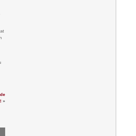
a
at
in
u
 de
!
»