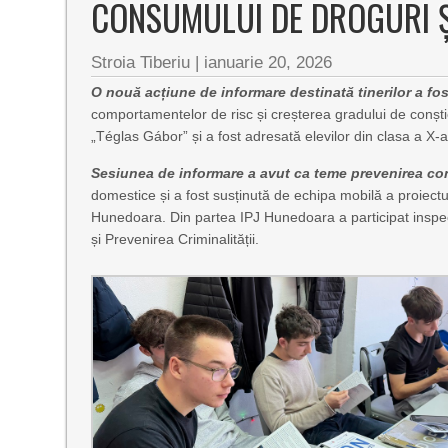
CONSUMULUI DE DROGURI ȘI
Stroia Tiberiu
|
ianuarie 20, 2026
O nouă acțiune de informare destinată tinerilor a fo
comportamentelor de risc și creșterea gradului de conștien
„Téglas Gábor” și a fost adresată elevilor din clasa a X-a
Sesiunea de informare a avut ca teme prevenirea con
domestice și a fost susținută de echipa mobilă a proiectulu
Hunedoara. Din partea IPJ Hunedoara a participat inspec
și Prevenirea Criminalității.