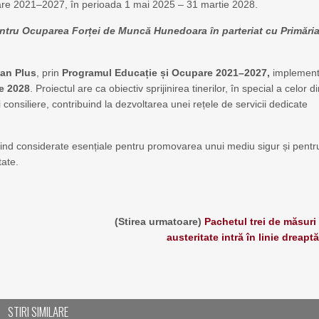
re 2021–2027, în perioada 1 mai 2025 – 31 martie 2028.
ntru Ocuparea Forței de Muncă Hunedoara în parteriat cu Primări
an Plus
, prin
Programul Educație și Ocupare 2021–2027,
implement
ie 2028
. Proiectul are ca obiectiv sprijinirea tinerilor, în special a celor d
 consiliere, contribuind la dezvoltarea unei rețele de servicii dedicate
 fiind considerate esențiale pentru promovarea unui mediu sigur și pentr
tate.
(Stirea urmatoare)
Pachetul trei de măsuri
austeritate intră în linie dreaptă
STIRI SIMILARE