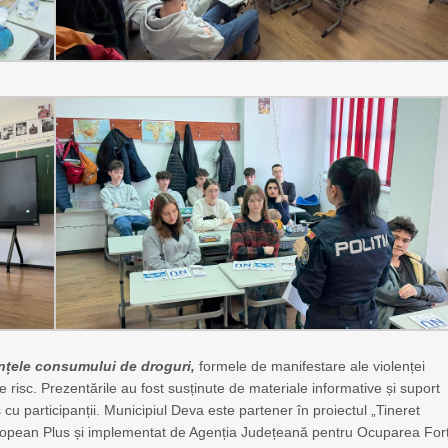
cințele consumului de droguri,
formele de manifestare ale violenței
 de risc. Prezentările au fost susținute de materiale informative și suport
 cu participanții. Municipiul Deva este partener în proiectul „Tineret
 European Plus și implementat de Agenția Județeană pentru Ocuparea For