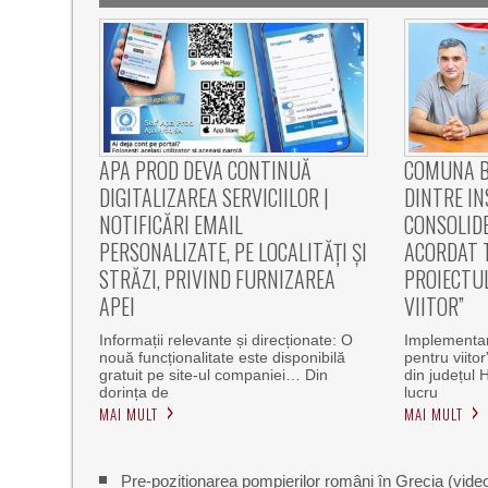
APA PROD DEVA CONTINUĂ
COMUNA B
DIGITALIZAREA SERVICIILOR |
DINTRE IN
NOTIFICĂRI EMAIL
CONSOLIDE
PERSONALIZATE, PE LOCALITĂȚI ȘI
ACORDAT T
STRĂZI, PRIVIND FURNIZAREA
PROIECTU
APEI
VIITOR”
Informații relevante și direcționate: O
Implementare
nouă funcționalitate este disponibilă
pentru viito
gratuit pe site-ul companiei… Din
din județul 
dorința de
lucru
MAI MULT
MAI MULT
Pre-poziționarea pompierilor români în Grecia (vide