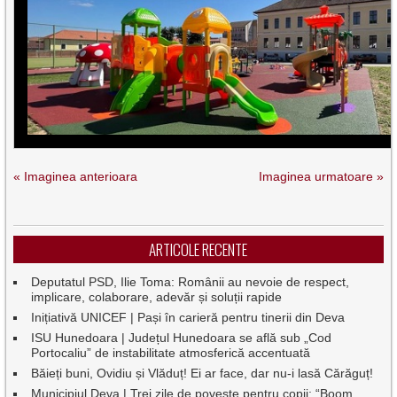
« Imaginea anterioara
Imaginea urmatoare »
ARTICOLE RECENTE
Deputatul PSD, Ilie Toma: Românii au nevoie de respect,
implicare, colaborare, adevăr și soluții rapide
Inițiativă UNICEF | Pași în carieră pentru tinerii din Deva
ISU Hunedoara | Județul Hunedoara se află sub „Cod
Portocaliu” de instabilitate atmosferică accentuată
Băieți buni, Ovidiu și Vlăduț! Ei ar face, dar nu-i lasă Cărăguț!
Municipiul Deva | Trei zile de poveste pentru copii: “Boom