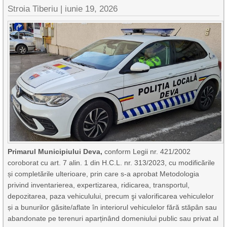
Stroia Tiberiu
|
iunie 19, 2026
Primarul Municipiului Deva,
conform Legii nr. 421/2002
coroborat cu art. 7 alin. 1 din H.C.L. nr. 313/2023, cu modificările
și completările ulterioare, prin care s-a aprobat Metodologia
privind inventarierea, expertizarea, ridicarea, transportul,
depozitarea, paza vehiculului, precum şi valorificarea vehiculelor
și a bunurilor găsite/aflate în interiorul vehiculelor fără stăpân sau
abandonate pe terenuri aparținând domeniului public sau privat al