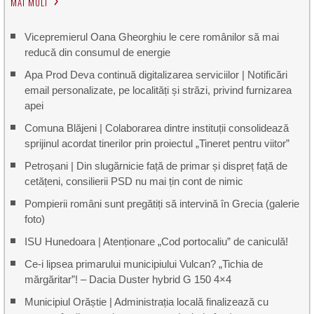
MAI MULT
Vicepremierul Oana Gheorghiu le cere românilor să mai
reducă din consumul de energie
Apa Prod Deva continuă digitalizarea serviciilor | Notificări
email personalizate, pe localități și străzi, privind furnizarea
apei
Comuna Blăjeni | Colaborarea dintre instituții consolidează
sprijinul acordat tinerilor prin proiectul „Tineret pentru viitor”
Petroșani | Din slugărnicie față de primar și dispreț față de
cetățeni, consilierii PSD nu mai țin cont de nimic
Pompierii români sunt pregătiți să intervină în Grecia (galerie
foto)
ISU Hunedoara | Atenționare „Cod portocaliu” de caniculă!
Ce-i lipsea primarului municipiului Vulcan? „Tichia de
mărgăritar”! – Dacia Duster hybrid G 150 4×4
Municipiul Orăștie | Administrația locală finalizează cu