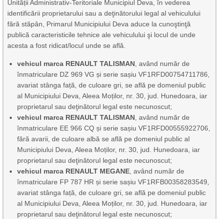
Unității Administrativ-Teritoriale Municipiul Deva, în vederea
identificării proprietarului sau a deţinătorului legal al vehiculului
fără stăpân, Primarul Municipiului Deva aduce la cunoştinţă
publică caracteristicile tehnice ale vehiculului şi locul de unde
acesta a fost ridicat/locul unde se află.
vehicul marca
RENAULT TALISMAN
, având număr de
înmatriculare DZ 969 VG și serie sașiu VF1RFD00754711786,
avariat stânga față, de culoare gri, se află pe domeniul public
al Municipiului Deva, Aleea Moților, nr. 30, jud. Hunedoara, iar
proprietarul sau deţinătorul legal este necunoscut;
vehicul marca
RENAULT TALISMAN
, având număr de
înmatriculare EE 966 CQ și serie sașiu VF1RFD00555922706,
fără avarii, de culoare albă se află pe domeniul public al
Municipiului Deva, Aleea Moților, nr. 30, jud. Hunedoara, iar
proprietarul sau deţinătorul legal este necunoscut;
vehicul marca
RENAULT MEGANE
, având număr de
înmatriculare FP 787 HR și serie sașiu VF1RFB00358283549,
avariat stânga față, de culoare gri, se află pe domeniul public
al Municipiului Deva, Aleea Moților, nr. 30, jud. Hunedoara, iar
proprietarul sau deţinătorul legal este necunoscut;