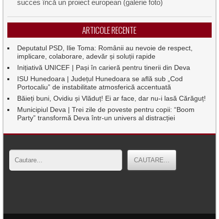
succes încă un proiect european (galerie foto)
ARTICOLE RECENTE
Deputatul PSD, Ilie Toma: Românii au nevoie de respect,
implicare, colaborare, adevăr și soluții rapide
Inițiativă UNICEF | Pași în carieră pentru tinerii din Deva
ISU Hunedoara | Județul Hunedoara se află sub „Cod
Portocaliu” de instabilitate atmosferică accentuată
Băieți buni, Ovidiu și Vlăduț! Ei ar face, dar nu-i lasă Cărăguț!
Municipiul Deva | Trei zile de poveste pentru copii: “Boom
Party” transformă Deva într-un univers al distracției