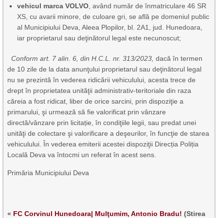
vehicul marca
VOLVO
, având număr de înmatriculare 46 SR
XS, cu avarii minore, de culoare gri, se află pe domeniul public
al Municipiului Deva, Aleea Plopilor, bl. 2A1, jud. Hunedoara,
iar proprietarul sau deţinătorul legal este necunoscut;
Conform art. 7 alin. 6, din H.C.L. nr. 313/2023,
dacă în termen
de 10 zile de la data anunţului proprietarul sau deţinătorul legal
nu se prezintă în vederea ridicării vehiculului, acesta trece de
drept în proprietatea unităţii administrativ-teritoriale din raza
căreia a fost ridicat, liber de orice sarcini, prin dispoziţie a
primarului, şi urmează să fie valorificat prin vânzare
directă/vânzare prin licitație, în condiţiile legii, sau predat unei
unităţi de colectare şi valorificare a deşeurilor, în funcţie de starea
vehiculului. În vederea emiterii acestei dispoziţii Direcția Poliția
Locală Deva va întocmi un referat în acest sens.
Primăria Municipiului Deva
«
FC Corvinul Hunedoara| Mulţumim, Antonio Bradu!
(Stirea