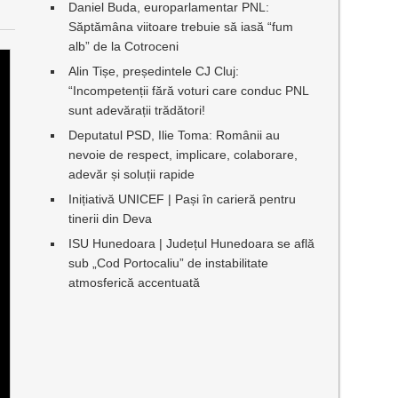
Daniel Buda, europarlamentar PNL:
Săptămâna viitoare trebuie să iasă “fum
alb” de la Cotroceni
Alin Tișe, președintele CJ Cluj:
“Incompetenții fără voturi care conduc PNL
sunt adevărații trădători!
Deputatul PSD, Ilie Toma: Românii au
nevoie de respect, implicare, colaborare,
adevăr și soluții rapide
Inițiativă UNICEF | Pași în carieră pentru
tinerii din Deva
ISU Hunedoara | Județul Hunedoara se află
sub „Cod Portocaliu” de instabilitate
atmosferică accentuată