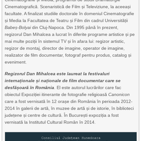
Cinematografică. Scenaristică de Film și Televiziune, la aceeași
facultate. A finalizat studiile doctorale în domeniul Cinematografie
și Media la Facultatea de Teatru și Film din cadrul Universității
Babeș-Bolyai
din Cluj-Napoca. Din 1995 până în prezent,
regizorul Dan Mihalcea a lucrat în diferite programe artistice și pe
mai multe poziții în sistemul TV și în afara lui: regizor artistic,
regizor de montaj, director de imagine, operator de imagine,
realizator de film documentar, fotograf pentru produs, catalog și
eveniment.
Regizorul Dan Mihalcea este laureat la festivaluri
internaționale și naționale de film documentar care se
desfășoară în România
. El este autorul lucrărilor care fac
obiectul Expoziției itinerante de fotografie religioasă
Canonicon
care a fost vernisată în 12 orașe din România în perioada 2012-
2014 în galerii de artă, în muzee de artă și de istorie, în biblioteci
județene și centre de cultură. În București expoziția a fost
vernisată la Institutul Cultural Român în 2014.