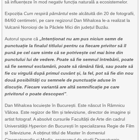
să influențeze în mod negativ funcția naturală a ecosistemelor.
Expoziția
Cum respiră pământul
este alcătuită din 20 de fotografii,
84/60 centimetri, pe care regizorul Dan Mihalcea le-a realizat la
Vulcanii Noroioși de la Pâclele Mici din județul Buzău.
Autorul spune că
„Intenționat nu am pus niciun semn de
punctuație la finalul titlului pentru ca fiecare privitor să îl
pună pe cel care simte că se potrivește cel mai bine din
punctului lui de vedere. Poate să fie semnul întrebării, poate
să fie semnul exclamării, poate să rămână fără, sau poate să
fie cu virgulă după primul cuvânt și, la fel, pot să fie din nou
două posibilități cu semnele de punctuație aduse în
discuție. Fiecare variantă are altă semnificație pe care
privitorul o poate descoperi”
.
Dan Mihalcea locuiește în București. Este născut în Râmnicu
Vâlcea. Este regizor de film și televiziune, director de imagine și
artist fotograf. A absolvit cursurile Facultății de Arte din cadrul
Universității
Hyperion
din București în specializarea Regie de Film
și Televiziune. A obținut titlul de Master în domeniul
Cinematografie și Media, programul de studii Dramaturgie