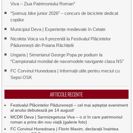
Viva – Ziua Patrimoniului Roman”
“Șoimuș bike junior 2026” – concurs de biciclete dedicat
copiilor
Municipiul Deva | Experiențe medievale în Cetate
Nicoleta Voica va fi prezentă la Festivalul Plăcintelor
Pădurenești din Poiana Răchițelii
Ungaria | Simerianul George Popa pe podium la
“Campionatul mondial de navomodele navigante clasa NS”
FC Corvinul Hunedoara | Informații utile pentru meciul cu
Sepsi OSK
ARTICOLE RECENTE
Festivalul Plăcintelor Pădurenești – cel mai așteptat eveniment
al anului debutează pe 14 august!
MCDR Deva | Sarmizegetusa Viva – o zi în care patrimoniul
roman a prins din nou viață (galerie foto)
FC Corvinul Hunedoara | Florin Maxim, declarații înaintea